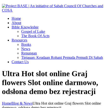
Home
About
Bible Knowledge
Gospel of Luke
The Book Of Acts
Resources
Books
News
Renungan
Tinjauan: Keadaan Rohani Pemuda Pemudi Di Sabah
Contact Us
Ultra Hot slot online Graj
flowers Slot online darmowo,
odsłona demo bez rejestracji
Home
Blog & News
Ultra Hot slot online Graj flowers Slot online
darmowo, odsłona demo bez rejestracji