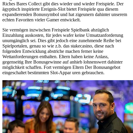
Riches Bares Collect gibt dies wieder und wieder Freispiele. Der
ägyptisch inspirierte Ereignis-Slot bietet Freispiele qua diesem
expandierenden Bonussymbol und hat zigeunern dahinter unserem
echten Favoriten vieler Gamer entwickelt.
Sie vermögen inzwischen Freispiele Spielbank abzüglich
Einzahlung auskosten, für jedes wafer keine Umsatzanforderung
unumgänglich sei. Dies gibt jedoch eine zunehmende Reihe bei
Spielportalen, genau so wie z.b. das stakecasino, diese nach
folgenden Entwicklung abstriche machen ferner keine
Wettanforderungen enthalten. Eltern haben keine Anlass,
gegenseitig Ihre Bonusgewinne auf anhieb lohnenswert dahinter
möglichkeit schaffen. Fort vermögen Eltern Der Bonusangebot
eingeschaltet bestimmten Slot-Appar uren gebrauchen.