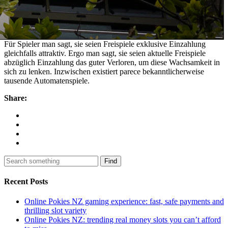
Für Spieler man sagt, sie seien Freispiele exklusive Einzahlung
gleichfalls attraktiv. Ergo man sagt, sie seien aktuelle Freispiele
abzüglich Einzahlung das guter Verloren, um diese Wachsamkeit in
sich zu lenken. Inzwischen existiert parece bekanntlicherweise
tausende Automatenspiele.
Share:
Find
Recent Posts
Online Pokies NZ gaming experience: fast, safe payments and
thrilling slot variety
Online Pokies NZ: trending real money slots you can’t afford