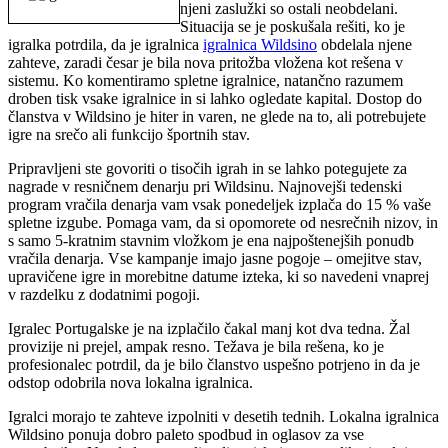
njeni zaslužki so ostali neobdelani.
Situacija se je poskušala rešiti, ko je
igralka potrdila, da je igralnica
igralnica Wildsino
obdelala njene
zahteve, zaradi česar je bila nova pritožba vložena kot rešena v
sistemu. Ko komentiramo spletne igralnice, natančno razumem
droben tisk vsake igralnice in si lahko ogledate kapital. Dostop do
članstva v Wildsino je hiter in varen, ne glede na to, ali potrebujete
igre na srečo ali funkcijo športnih stav.
Pripravljeni ste govoriti o tisočih igrah in se lahko potegujete za
nagrade v resničnem denarju pri Wildsinu. Najnovejši tedenski
program vračila denarja vam vsak ponedeljek izplača do 15 % vaše
spletne izgube. Pomaga vam, da si opomorete od nesrečnih nizov, in
s samo 5-kratnim stavnim vložkom je ena najpoštenejših ponudb
vračila denarja. Vse kampanje imajo jasne pogoje – omejitve stav,
upravičene igre in morebitne datume izteka, ki so navedeni vnaprej
v razdelku z dodatnimi pogoji.
Igralec Portugalske je na izplačilo čakal manj kot dva tedna. Žal
provizije ni prejel, ampak resno. Težava je bila rešena, ko je
profesionalec potrdil, da je bilo članstvo uspešno potrjeno in da je
odstop odobrila nova lokalna igralnica.
Igralci morajo te zahteve izpolniti v desetih tednih. Lokalna igralnica
Wildsino ponuja dobro paleto spodbud in oglasov za vse