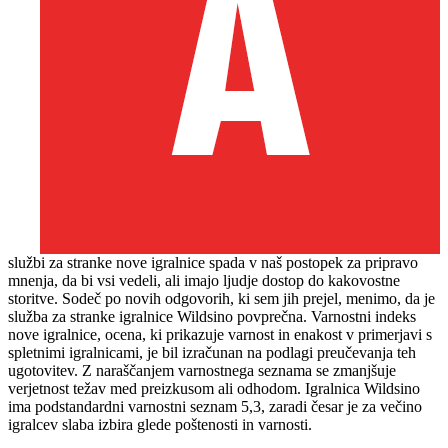
službi za stranke nove igralnice spada v naš postopek za pripravo
mnenja, da bi vsi vedeli, ali imajo ljudje dostop do kakovostne
storitve. Sodeč po novih odgovorih, ki sem jih prejel, menimo, da je
služba za stranke igralnice Wildsino povprečna. Varnostni indeks
nove igralnice, ocena, ki prikazuje varnost in enakost v primerjavi s
spletnimi igralnicami, je bil izračunan na podlagi preučevanja teh
ugotovitev. Z naraščanjem varnostnega seznama se zmanjšuje
verjetnost težav med preizkusom ali odhodom. Igralnica Wildsino
ima podstandardni varnostni seznam 5,3, zaradi česar je za večino
igralcev slaba izbira glede poštenosti in varnosti.