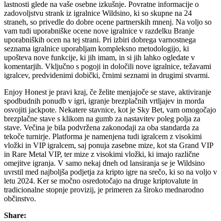
lastnosti glede na vaše osebne izkušnje. Povratne informacije o
zadovoljstvu strank iz igralnice Wildsino, ki so skupne na 24
straneh, so privedle do dobre ocene partnerskih mnenj. Na voljo so
vam tudi uporabniške ocene nove igralnice v razdelku Branje
uporabniških ocen na tej strani. Pri izbiri dobrega varnostnega
seznama igralnice uporabljam kompleksno metodologijo, ki
upošteva nove funkcije, ki jih imam, in si jih lahko ogledate v
komentarjih. Vključno s pogoji in določili nove igralnice, težavami
igralcev, predvidenimi dobički, črnimi seznami in drugimi stvarmi.
Enjoy Honest je pravi kraj, če želite menjajoče se stave, aktiviranje
spodbudnih ponudb v igri, igranje brezplačnih vrtljajev in morda
osvojiti jackpote. Nekatere stavnice, kot je Sky Bet, vam omogočajo
brezplačne stave s klikom na gumb za nastavitev poleg polja za
stave. Večina je bila podvržena zakonodaji za oba standarda za
tekoče turnirje. Platforma je namenjena tudi igralcem z visokimi
vložki in VIP igralcem, saj ponuja zasebne mize, kot sta Grand VIP
in Rare Metal VIP, ter mize z visokimi vložki, ki imajo različne
omejitve igranja. V samo nekaj dneh od lansiranja se je Wildsino
uvrstil med najboljša podjetja za kripto igre na srečo, ki so na voljo v
letu 2024. Ker se močno osredotočajo na druge kriptovalute in
tradicionalne stopnje provizij, je primeren za široko mednarodno
občinstvo.
Share: