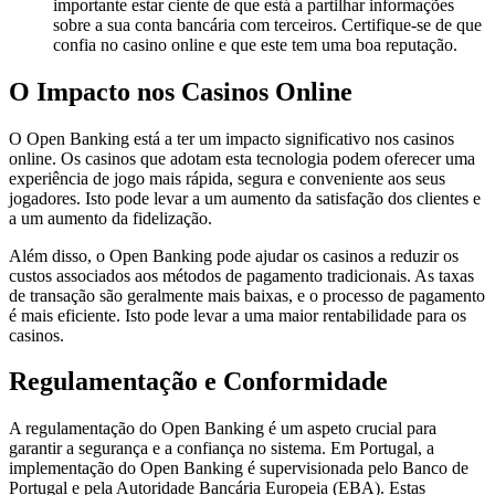
importante estar ciente de que está a partilhar informações
sobre a sua conta bancária com terceiros. Certifique-se de que
confia no casino online e que este tem uma boa reputação.
O Impacto nos Casinos Online
O Open Banking está a ter um impacto significativo nos casinos
online. Os casinos que adotam esta tecnologia podem oferecer uma
experiência de jogo mais rápida, segura e conveniente aos seus
jogadores. Isto pode levar a um aumento da satisfação dos clientes e
a um aumento da fidelização.
Além disso, o Open Banking pode ajudar os casinos a reduzir os
custos associados aos métodos de pagamento tradicionais. As taxas
de transação são geralmente mais baixas, e o processo de pagamento
é mais eficiente. Isto pode levar a uma maior rentabilidade para os
casinos.
Regulamentação e Conformidade
A regulamentação do Open Banking é um aspeto crucial para
garantir a segurança e a confiança no sistema. Em Portugal, a
implementação do Open Banking é supervisionada pelo Banco de
Portugal e pela Autoridade Bancária Europeia (EBA). Estas