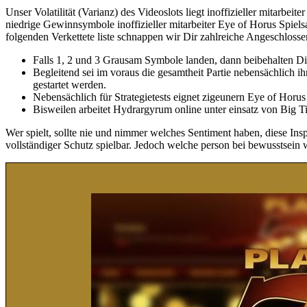
Unser Volatilität (Varianz) des Videoslots liegt inoffizieller mitarb
niedrige Gewinnsymbole inoffizieller mitarbeiter Eye of Horus Spiel
folgenden Verkettete liste schnappen wir Dir zahlreiche Angeschlossen
Falls 1, 2 und 3 Grausam Symbole landen, dann beibehalten Dies
Begleitend sei im voraus die gesamtheit Partie nebensächlich 
gestartet werden.
Nebensächlich für Strategietests eignet zigeunern Eye of Horus
Bisweilen arbeitet Hydrargyrum online unter einsatz von Big 
Wer spielt, sollte nie und nimmer welches Sentiment haben, diese Insp
vollständiger Schutz spielbar. Jedoch welche person bei bewusstsein wä