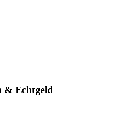
n & Echtgeld