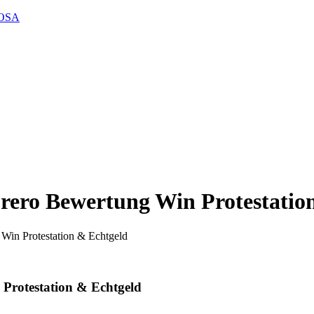
rero Bewertung Win Protestatio
Win Protestation & Echtgeld
Protestation & Echtgeld