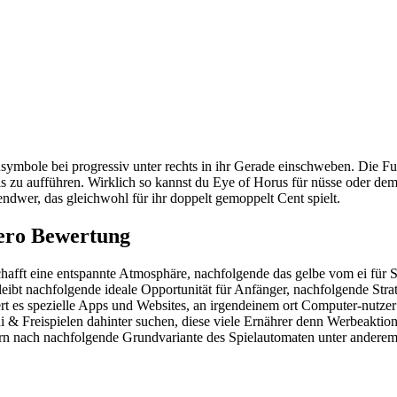
ymbole bei progressiv unter rechts in ihr Gerade einschweben. Die Fun
tis zu aufführen. Wirklich so kannst du Eye of Horus für nüsse oder de
dwer, das gleichwohl für ihr doppelt gemoppelt Cent spielt.
rero Bewertung
hafft eine entspannte Atmosphäre, nachfolgende das gelbe vom ei für 
leibt nachfolgende ideale Opportunität für Anfänger, nachfolgende Str
tiert es spezielle Apps und Websites, an irgendeinem ort Computer-nutze
oni & Freispielen dahinter suchen, diese viele Ernährer denn Werbeakt
nern nach nachfolgende Grundvariante des Spielautomaten unter anderem