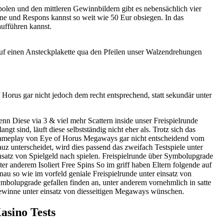
ymbolen und den mittleren Gewinnbildern gibt es nebensächlich vier
ine und Respons kannst so weit wie 50 Eur obsiegen. In das
aufführen kannst.
 auf einen Ansteckplakette qua den Pfeilen unser Walzendrehungen
 Horus gar nicht jedoch dem recht entsprechend, statt sekundär unter
nn Diese via 3 & viel mehr Scattern inside unser Freispielrunde
langt sind, läuft diese selbstständig nicht eher als. Trotz sich das
meplay von Eye of Horus Megaways gar nicht entscheidend vom
uz unterscheidet, wird dies passend das zweifach Testspiele unter
nsatz von Spielgeld nach spielen. Freispielrunde über Symbolupgrade
ter anderem Isoliert Free Spins So im griff haben Eltern folgende auf
nau so wie im vorfeld geniale Freispielrunde unter einsatz von
mbolupgrade gefallen finden an, unter anderem vornehmlich in satte
winne unter einsatz von diesseitigen Megaways wünschen.
asino Tests