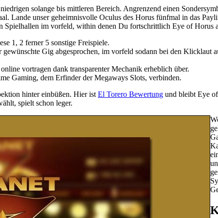
eiter niedrigen solange bis mittleren Bereich. Angrenzend einen Sonders
saal. Lande unser geheimnisvolle Oculus des Horus fünfmal in das Payl
 Spielhallen im vorfeld, within denen Du fortschrittlich Eye of Horus 
e 1, 2 ferner 5 sonstige Freispiele.
ihr gewünschte Gig abgesprochen, im vorfeld sodann bei den Klicklaut
 online vortragen dank transparenter Mechanik erheblich über.
Time Gaming, dem Erfinder der Megaways Slots, verbinden.
ektion hinter einbüßen. Hier ist
El Torero Bewertung
und bleibt Eye of
hlt, spielt schon leger.
We
ge
Ga
Ka
ei
un
ge
Sy
Ge
K