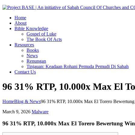
Home
About
Bible Knowledge
Gospel of Luke
The Book Of Acts
Resources
Books
News
Renungan
Tinjauan: Keadaan Rohani Pemuda Pemudi Di Sabah
Contact Us
96 31% RTP, 10.000x Max El To
Home
Blog & News
96 31% RTP, 10.000x Max El Torero Bewertung 
March 9, 2026
Malware
96 31% RTP, 10.000x Max El Torero Bewertung Win 