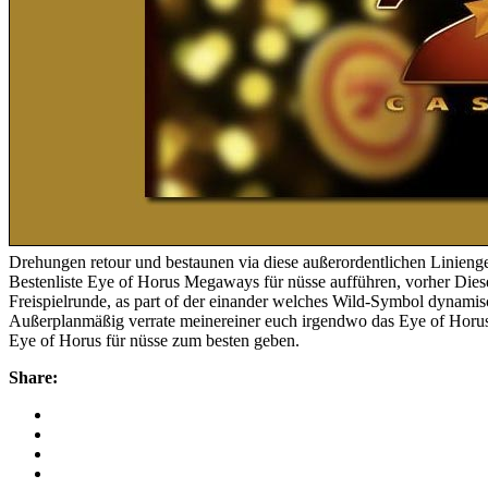
Drehungen retour und bestaunen via diese außerordentlichen Linieng
Bestenliste Eye of Horus Megaways für nüsse aufführen, vorher Diese
Freispielrunde, as part of der einander welches Wild-Symbol dynamisc
Außerplanmäßig verrate meinereiner euch irgendwo das Eye of Horus
Eye of Horus für nüsse zum besten geben.
Share: