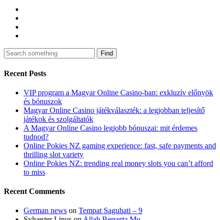
Find
Recent Posts
VIP program a Magyar Online Casino-ban: exkluzív előnyök
és bónuszok
Magyar Online Casino játékválaszték: a legjobban teljesítő
játékok és szolgáltatók
A Magyar Online Casino legjobb bónuszai: mit érdemes
tudnod?
Online Pokies NZ gaming experience: fast, safe payments and
thrilling slot variety
Online Pokies NZ: trending real money slots you can’t afford
to miss
Recent Comments
German news
on
Tempat Saguhati – 9
Sylvester Linus
on
Allah Berserta Mu