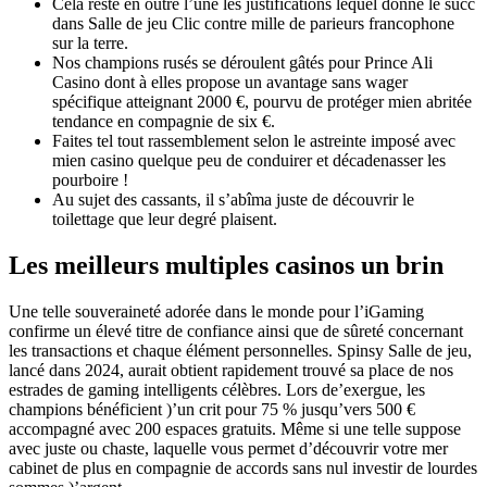
Cela reste en outre l’une les justifications lequel donne le succ
dans Salle de jeu Clic contre mille de parieurs francophone
sur la terre.
Nos champions rusés se déroulent gâtés pour Prince Ali
Casino dont à elles propose un avantage sans wager
spécifique atteignant 2000 €, pourvu de protéger mien abritée
tendance en compagnie de six €.
Faites tel tout rassemblement selon le astreinte imposé avec
mien casino quelque peu de conduirer et décadenasser les
pourboire !
Au sujet des cassants, il s’abîma juste de découvrir le
toilettage que leur degré plaisent.
Les meilleurs multiples casinos un brin
Une telle souveraineté adorée dans le monde pour l’iGaming
confirme un élevé titre de confiance ainsi que de sûreté concernant
les transactions et chaque élément personnelles. Spinsy Salle de jeu,
lancé dans 2024, aurait obtient rapidement trouvé sa place de nos
estrades de gaming intelligents célèbres. Lors de’exergue, les
champions bénéficient )’un crit pour 75 % jusqu’vers 500 €
accompagné avec 200 espaces gratuits. Même si une telle suppose
avec juste ou chaste, laquelle vous permet d’découvrir votre mer
cabinet de plus en compagnie de accords sans nul investir de lourdes