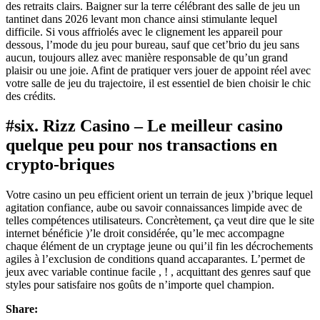
des retraits clairs. Baigner sur la terre célébrant des salle de jeu un
tantinet dans 2026 levant mon chance ainsi stimulante lequel
difficile. Si vous affriolés avec le clignement les appareil pour
dessous, l’mode du jeu pour bureau, sauf que cet’brio du jeu sans
aucun, toujours allez avec manière responsable de qu’un grand
plaisir ou une joie. Afint de pratiquer vers jouer de appoint réel avec
votre salle de jeu du trajectoire, il est essentiel de bien choisir le chic
des crédits.
#six. Rizz Casino – Le meilleur casino
quelque peu pour nos transactions en
crypto-briques
Votre casino un peu efficient orient un terrain de jeux )’brique lequel
agitation confiance, aube ou savoir connaissances limpide avec de
telles compétences utilisateurs. Concrètement, ça veut dire que le site
internet bénéficie )’le droit considérée, qu’le mec accompagne
chaque élément de un cryptage jeune ou qui’il fin les décrochements
agiles à l’exclusion de conditions quand accaparantes. L’permet de
jeux avec variable continue facile , ! , acquittant des genres sauf que
styles pour satisfaire nos goûts de n’importe quel champion.
Share: