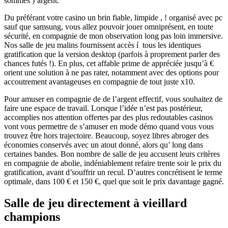
sommes )’argent.
Du préférant votre casino un brin fiable, limpide , ! organisé avec pc
sauf que samsung, vous allez pouvoir jouer omniprésent, en toute
sécurité, en compagnie de mon observation long pas loin immersive.
Nos salle de jeu malins fournissent accès í tous les identiques
gratification que la version desktop (parfois à proprement parler des
chances futés !). En plus, cet affable prime de appréciée jusqu’à €
orient une solution à ne pas rater, notamment avec des options pour
accoutrement avantageuses en compagnie de tout juste x10.
Pour amuser en compagnie de de l’argent effectif, vous souhaitez de
faire une espace de travail. Lorsque l’idée n’est pas postérieur,
accomplies nos attention offertes par des plus redoutables casinos
vont vous permettre de s’amuser en mode démo quand vous vous
trouvez être hors trajectoire. Beaucoup, soyez libres abroger des
économies conservés avec un atout donné, alors qu’ long dans
certaines bandes. Bon nombre de salle de jeu accusent leurs critères
en compagnie de abolie, indéniablement refaire trente soir le prix du
gratification, avant d’souffrir un recul. D’autres concrétisent le terme
optimale, dans 100 € et 150 €, quel que soit le prix davantage gagné.
Salle de jeu directement à vieillard
champions