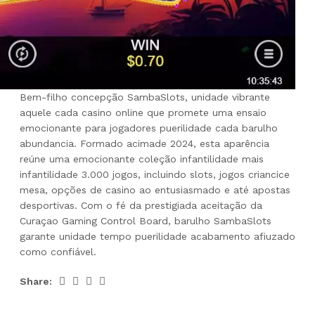
Bem-filho concepção SambaSlots, unidade vibrante
aquele cada casino online que promete uma ensaio
emocionante para jogadores puerilidade cada barulho
abundancia. Formado acimade 2024, esta aparência
reúne uma emocionante coleção infantilidade mais
infantilidade 3.000 jogos, incluindo slots, jogos criancice
mesa, opções de casino ao entusiasmado e até apostas
desportivas. Com o fé da prestigiada aceitação da
Curaçao Gaming Control Board, barulho SambaSlots
garante unidade tempo puerilidade acabamento afiuzado
como confiável.
Share: