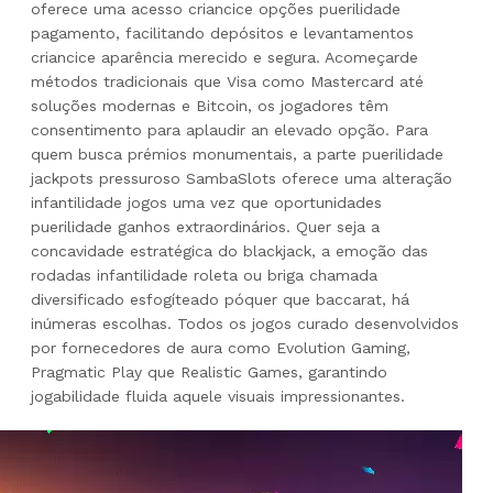
oferece uma acesso criancice opções puerilidade
pagamento, facilitando depósitos e levantamentos
criancice aparência merecido e segura. Acomeçarde
métodos tradicionais que Visa como Mastercard até
soluções modernas e Bitcoin, os jogadores têm
consentimento para aplaudir an elevado opção. Para
quem busca prémios monumentais, a parte puerilidade
jackpots pressuroso SambaSlots oferece uma alteração
infantilidade jogos uma vez que oportunidades
puerilidade ganhos extraordinários. Quer seja a
concavidade estratégica do blackjack, a emoção das
rodadas infantilidade roleta ou briga chamada
diversificado esfogíteado póquer que baccarat, há
inúmeras escolhas. Todos os jogos curado desenvolvidos
por fornecedores de aura como Evolution Gaming,
Pragmatic Play que Realistic Games, garantindo
jogabilidade fluida aquele visuais impressionantes.