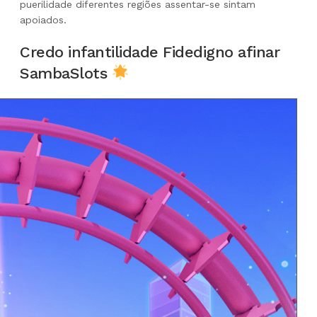
puerilidade diferentes regiões assentar-se sintam
apoiados.
Credo infantilidade Fidedigno afinar
SambaSlots