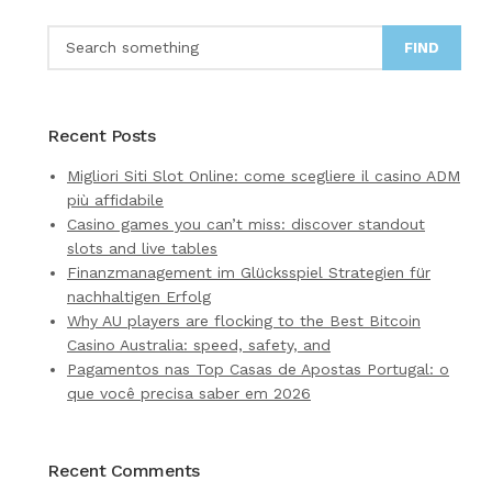
FIND
Recent Posts
Migliori Siti Slot Online: come scegliere il casino ADM
più affidabile
Casino games you can’t miss: discover standout
slots and live tables
Finanzmanagement im Glücksspiel Strategien für
nachhaltigen Erfolg
Why AU players are flocking to the Best Bitcoin
Casino Australia: speed, safety, and
Pagamentos nas Top Casas de Apostas Portugal: o
que você precisa saber em 2026
Recent Comments