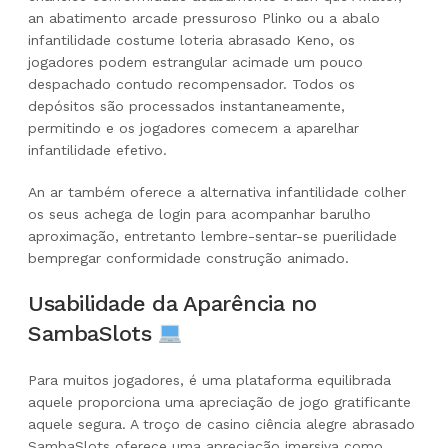
an abatimento arcade pressuroso Plinko ou a abalo
infantilidade costume loteria abrasado Keno, os
jogadores podem estrangular acimade um pouco
despachado contudo recompensador.
Todos os
depósitos são processados instantaneamente,
permitindo e os jogadores comecem a aparelhar
infantilidade efetivo.
An ar também oferece a alternativa infantilidade colher
os seus achega de login para acompanhar barulho
aproximação, entretanto lembre-sentar-se puerilidade
bempregar conformidade construção animado.
Usabilidade da Aparência no
SambaSlots
Para muitos jogadores, é uma plataforma equilibrada
aquele proporciona uma apreciação de jogo gratificante
aquele segura. A troço de casino ciência alegre abrasado
SambaSlots oferece uma apreciação imersiva como