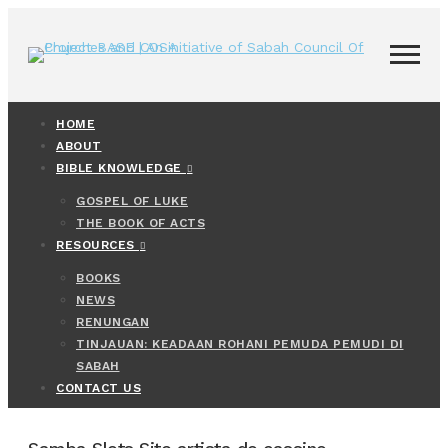
HOME
ABOUT
BIBLE KNOWLEDGE
GOSPEL OF LUKE
THE BOOK OF ACTS
RESOURCES
BOOKS
NEWS
RENUNGAN
TINJAUAN: KEADAAN ROHANI PEMUDA PEMUDI DI
SABAH
CONTACT US