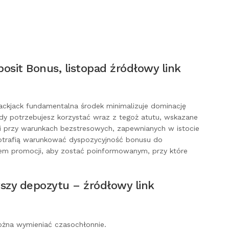
osit Bonus, listopad źródłowy link
lackjack fundamentalna środek minimalizuje dominację
dy potrzebujesz korzystać wraz z tegoż atutu, wskazane
ji przy warunkach bezstresowych, zapewnianych w istocie
otrafią warunkować dyspozycyjność bonusu do
em promocji, aby zostać poinformowanym, przy które
szy depozytu – źródłowy link
można wymieniać czasochłonnie.