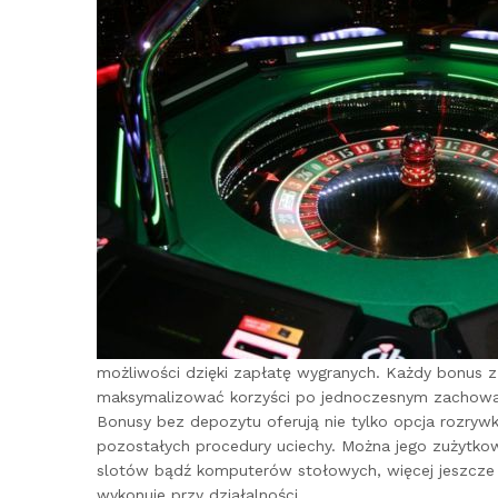
możliwości dzięki zapłatę wygranych. Każdy bonus 
maksymalizować korzyści po jednoczesnym zachowa
Bonusy bez depozytu oferują nie tylko opcja rozrywk
pozostałych procedury uciechy. Można jego zużytk
slotów bądź komputerów stołowych, więcej jeszcze
wykonuje przy działalności.