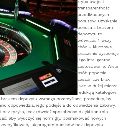
kryteriów jest
transparentność
przedkładanych
bonusów. Uzyskanie
bonusu z brakiem
depozytu to
wówczas 1-wszy
chód – kluczowe
znaczenie dysponuje
jego inteligentne
zastosowanie. Wiele
osób popełnia
zasadnicze braki,
jakie w dużej mierze
redukują katalogów
z brakiem depozytu wymaga przemyślanej procedury, by
niu odpowiedzialnego podejścia do odwiedzenia zabawy.
i bez ryzyka, lecz również sposobność dzięki kontrola
ować, aby wyuczyć się norm gry, posmakować nowych
 zweryfikować, jak program bonusów bez depozytu