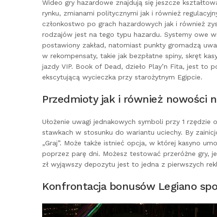
Wideo gry hazardowe znajdują się jeszcze kształt
rynku, zmianami politycznymi jak i również regulacy
członkostwo po grach hazardowych jak i również zys
rodzajów jest na tego typu hazardu. Systemy owe w
postawiony zakład, natomiast punkty gromadzą uwa
w rekompensaty, takie jak bezpłatne spiny, skręt ka
jazdy VIP. Book of Dead, dzieło Play’n Fita, jest to
ekscytującą wycieczka przy starożytnym Egipcie.
Przedmioty jak i również nowości
Ułożenie uwagi jednakowych symboli przy 1 rzędzie 
stawkach w stosunku do wariantu uciechy. By zainicjo
„Graj”. Może także istnieć opcja, w której kasyno um
poprzez parę dni. Możesz testować przeróżne gry, j
zł wyjąwszy depozytu jest to jedna z pierwszych rekl
Konfrontacja bonusów Legiano sp