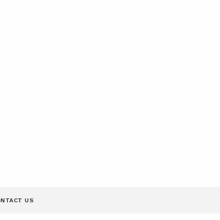
ONTACT US