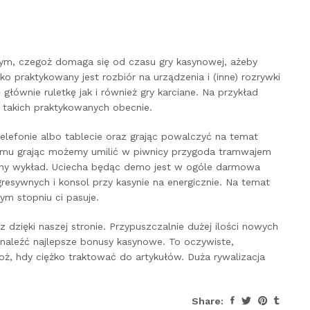
ym, czegoż domaga się od czasu gry kasynowej, ażeby
 praktykowany jest rozbiór na urządzenia i (inne) rozrywki
głównie ruletkę jak i również gry karciane. Na przykład
d takich praktykowanych obecnie.
lefonie albo tablecie oraz grając powalczyć na temat
zemu grając możemy umilić w piwnicy przygoda tramwajem
nudny wykład. Uciecha będąc demo jest w ogóle darmowa
esywnych i konsol przy kasynie na energicznie. Na temat
ym stopniu ci pasuje.
 dzięki naszej stronie. Przypuszczalnie dużej ilości nowych
aleźć najlepsze bonusy kasynowe. To oczywiste,
ż, hdy ciężko traktować do artykułów. Duża rywalizacja
Share: