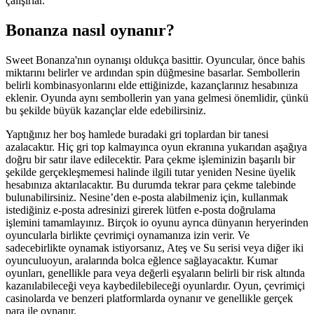
çalışırlar.
Bonanza nasıl oynanır?
Sweet Bonanza'nın oynanışı oldukça basittir. Oyuncular, önce bahis
miktarını belirler ve ardından spin düğmesine basarlar. Sembollerin
belirli kombinasyonlarını elde ettiğinizde, kazançlarınız hesabınıza
eklenir. Oyunda aynı sembollerin yan yana gelmesi önemlidir, çünkü
bu şekilde büyük kazançlar elde edebilirsiniz.
Yaptığınız her boş hamlede buradaki gri toplardan bir tanesi
azalacaktır. Hiç gri top kalmayınca oyun ekranına yukarıdan aşağıya
doğru bir satır ilave edilecektir. Para çekme işleminizin başarılı bir
şekilde gerçekleşmemesi halinde ilgili tutar yeniden Nesine üyelik
hesabınıza aktarılacaktır. Bu durumda tekrar para çekme talebinde
bulunabilirsiniz. Nesine’den e-posta alabilmeniz için, kullanmak
istediğiniz e-posta adresinizi girerek lütfen e-posta doğrulama
işlemini tamamlayınız. Birçok io oyunu ayrıca dünyanın heryerinden
oyuncularla birlikte çevrimiçi oynamanıza izin verir. Ve
sadecebirlikte oynamak istiyorsanız, Ateş ve Su serisi veya diğer iki
oyunculuoyun, aralarında bolca eğlence sağlayacaktır. Kumar
oyunları, genellikle para veya değerli eşyaların belirli bir risk altında
kazanılabileceği veya kaybedilebileceği oyunlardır. Oyun, çevrimiçi
casinolarda ve benzeri platformlarda oynanır ve genellikle gerçek
para ile oynanır.