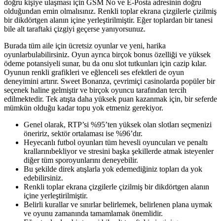
doğru kişiye ulaşması için GSM No ve E-Posta adresinin doğru
olduğundan emin olmalısınız. Renkli toplar ekrana çizgilerle çizilmiş
bir dikdörtgen alanın içine yerleştirilmiştir. Eğer toplardan bir tanesi
bile alt taraftaki çizgiyi geçerse yanıyorsunuz.
Burada tüm aile için ücretsiz oyunlar ve yeni, harika
oyunlarbulabilirsiniz. Oyun ayrıca birçok bonus özelliği ve yüksek
ödeme potansiyeli sunar, bu da onu slot tutkunları için cazip kılar.
Oyunun renkli grafikleri ve eğlenceli ses efektleri de oyun
deneyimini artırır. Sweet Bonanza, çevrimiçi casinolarda popüler bir
seçenek haline gelmiştir ve birçok oyuncu tarafından tercih
edilmektedir. Tek atışta daha yüksek puan kazanmak için, bir seferde
mümkün olduğu kadar topu yok etmeniz gerekiyor.
Genel olarak, RTP’si %95’ten yüksek olan slotları seçmenizi
öneririz, sektör ortalaması ise %96’dır.
Heyecanlı futbol oyunları tüm hevesli oyuncuları ve penaltı
krallarınıbekliyor ve stresini başka şekillerde atmak isteyenler
diğer tüm sporoyunlarını deneyebilir.
Bu şekilde direk atışlarla yok edemediğiniz topları da yok
edebilirsiniz.
Renkli toplar ekrana çizgilerle çizilmiş bir dikdörtgen alanın
içine yerleştirilmiştir.
Belirli kurallar ve sınırlar belirlemek, belirlenen plana uymak
ve oyunu zamanında tamamlamak önemlidir.