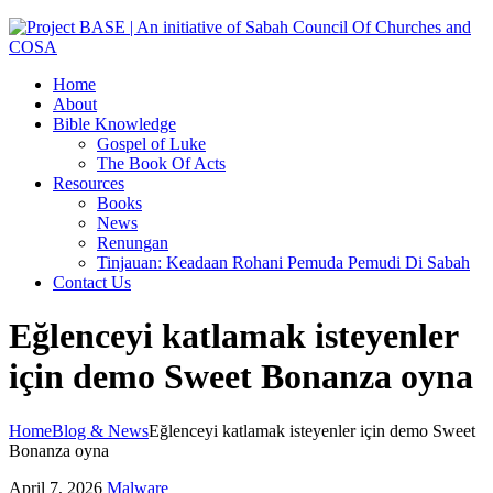
Home
About
Bible Knowledge
Gospel of Luke
The Book Of Acts
Resources
Books
News
Renungan
Tinjauan: Keadaan Rohani Pemuda Pemudi Di Sabah
Contact Us
Eğlenceyi katlamak isteyenler
için demo Sweet Bonanza oyna
Home
Blog & News
Eğlenceyi katlamak isteyenler için demo Sweet
Bonanza oyna
April 7, 2026
Malware