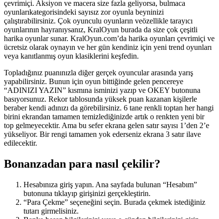
çevrimiçi. Aksiyon ve macera size fazla geliyorsa, bulmaca
oyunlarıkategorisindeki sayısız zor oyunla beyninizi
çalıştırabilirsiniz. Çok oyunculu oyunların veözellikle tarayıcı
oyunlarının hayranıysanız, KralOyun burada da size çok çeşitli
harika oyunlar sunar. KralOyun.com’da harika oyunları çevrimiçi ve
ücretsiz olarak oynayın ve her gün kendiniz için yeni trend oyunları
veya kanıtlanmış oyun klasiklerini keşfedin.
Topladığınız puanınızla diğer gerçek oyuncular arasında yarış
yapabilirsiniz. Bunun için oyun bittiğinde gelen pencereye
“ADINIZI YAZIN” kısmına isminizi yazıp ve OKEY butonuna
basıyorsunuz. Rekor tablosunda yüksek puan kazanan kişilerle
beraber kendi adınızı da görebilirsiniz. 6 tane renkli toptan her hangi
birini ekrandan tamamen temizlediğinizde artık o renkten yeni bir
top gelmeyecektir. Ama bu sefer ekrana gelen satır sayısı 1’den 2’e
yükseliyor. Bir rengi tamamen yok ederseniz ekrana 3 satır ilave
edilecektir.
Bonanzadan para nasıl çekilir?
Hesabınıza giriş yapın. Ana sayfada bulunan “Hesabım”
butonuna tıklayıp girişinizi gerçekleştirin.
“Para Çekme” seçeneğini seçin. Burada çekmek istediğiniz
tutarı girmelisiniz.