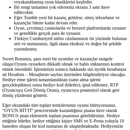
veyakanıtlanmış oyun klasiklerini keşfedin.
Bir rengi tamamen yok ederseniz ekrana 3 satır ilave
edilecektir.
Eğer Tumble yeni bir kazanç getirirse, süreç tekrarlanır ve
kazançlar bitene kadar devam eder.
Oyun, çevrimiçi casinolarda ve benzeri platformlarda oynanır
ve genellikle gerçek para ile oynanır.
Türkiye Cumhuriyeti nüfus cüzdanınızın ön yüzünde bulunan
seri ve numaranızı, ilgili alana eksiksiz ve doğru bir şekilde
yazmalısınız.
Sweet Bonanza, şans eseri bir oyundur ve kazançlar rastgele
oluşur.Oyunu oynarken dikkatli olmak ve bahis miktarınızı kontrol
etmek önemlidir. İşleminizin sonucu hakkında sizi üyelik hesabınıza
ait Hesabım – Mesajlarım sayfası üzerinden bilgilendiriyor olacağız.
Hediye etme işlemi tamamlandıktan (satın alma işlemi
gerçekleştikten) sonra hediye kod (biletler), iptal edilemez. RTP
(Oyuncuya Geri Dönüş Oranı), oyuncuya potansiyel olarak geri
dönüş yüzdesini gösterir.
Eğer ekrandaki tüm topları temizlerseniz oyunu bitiriyorsunuz.
“OYUN BİTTİ” penceresinde kazandığınız puana ilave olarak
BONUS puan eklenerek toplam puanınızı görebilirsiniz. Hediye
ettiğiniz biletler, hediye ettiğiniz kişiye SMS ve E-Posta yoluyla 10
haneden oluşan bir kod numarası ile ulaştırılmaktadır. Hediyenizin