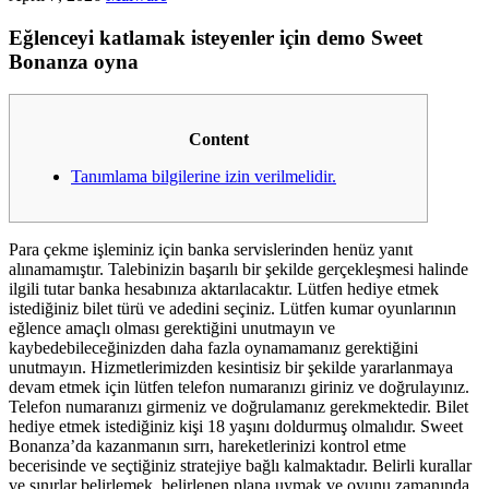
Eğlenceyi katlamak isteyenler için demo Sweet
Bonanza oyna
Content
Tanımlama bilgilerine izin verilmelidir.
Para çekme işleminiz için banka servislerinden henüz yanıt
alınamamıştır. Talebinizin başarılı bir şekilde gerçekleşmesi halinde
ilgili tutar banka hesabınıza aktarılacaktır. Lütfen hediye etmek
istediğiniz bilet türü ve adedini seçiniz. Lütfen kumar oyunlarının
eğlence amaçlı olması gerektiğini unutmayın ve
kaybedebileceğinizden daha fazla oynamamanız gerektiğini
unutmayın. Hizmetlerimizden kesintisiz bir şekilde yararlanmaya
devam etmek için lütfen telefon numaranızı giriniz ve doğrulayınız.
Telefon numaranızı girmeniz ve doğrulamanız gerekmektedir. Bilet
hediye etmek istediğiniz kişi 18 yaşını doldurmuş olmalıdır. Sweet
Bonanza’da kazanmanın sırrı, hareketlerinizi kontrol etme
becerisinde ve seçtiğiniz stratejiye bağlı kalmaktadır. Belirli kurallar
ve sınırlar belirlemek, belirlenen plana uymak ve oyunu zamanında