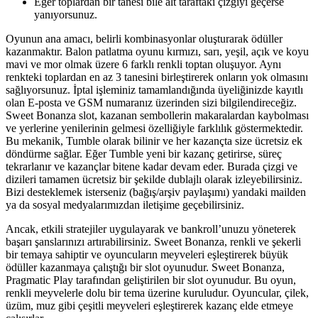
Eğer toplardan bir tanesi bile alt taraftaki çizgiyi geçerse
yanıyorsunuz.
Oyunun ana amacı, belirli kombinasyonlar oluşturarak ödüller
kazanmaktır. Balon patlatma oyunu kırmızı, sarı, yeşil, açık ve koyu
mavi ve mor olmak üzere 6 farklı renkli toptan oluşuyor. Aynı
renkteki toplardan en az 3 tanesini birleştirerek onların yok olmasını
sağlıyorsunuz. İptal işleminiz tamamlandığında üyeliğinizde kayıtlı
olan E-posta ve GSM numaranız üzerinden sizi bilgilendireceğiz.
Sweet Bonanza slot, kazanan sembollerin makaralardan kaybolması
ve yerlerine yenilerinin gelmesi özelliğiyle farklılık göstermektedir.
Bu mekanik, Tumble olarak bilinir ve her kazançta size ücretsiz ek
döndürme sağlar. Eğer Tumble yeni bir kazanç getirirse, süreç
tekrarlanır ve kazançlar bitene kadar devam eder. Burada çizgi ve
dizileri tamamen ücretsiz bir şekilde dublajlı olarak izleyebilirsiniz.
Bizi desteklemek isterseniz (bağış/arşiv paylaşımı) yandaki mailden
ya da sosyal medyalarımızdan iletişime geçebilirsiniz.
Ancak, etkili stratejiler uygulayarak ve bankroll’unuzu yöneterek
başarı şanslarınızı artırabilirsiniz. Sweet Bonanza, renkli ve şekerli
bir temaya sahiptir ve oyuncuların meyveleri eşleştirerek büyük
ödüller kazanmaya çalıştığı bir slot oyunudur. Sweet Bonanza,
Pragmatic Play tarafından geliştirilen bir slot oyunudur. Bu oyun,
renkli meyvelerle dolu bir tema üzerine kuruludur. Oyuncular, çilek,
üzüm, muz gibi çeşitli meyveleri eşleştirerek kazanç elde etmeye