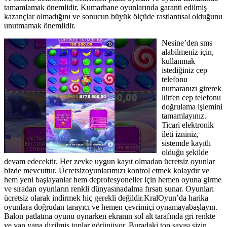
tamamlamak önemlidir. Kumarhane oyunlarında garanti edilmiş
kazançlar olmadığını ve sonucun büyük ölçüde rastlantısal olduğunu
unutmamak önemlidir.
Nesine’den sms
alabilmeniz için,
kullanmak
istediğiniz cep
telefonu
numaranızı girerek
lütfen cep telefonu
doğrulama işlemini
tamamlayınız.
Ticari elektronik
ileti izniniz,
sistemde kayıtlı
olduğu şekilde
devam edecektir. Her zevke uygun kayıt olmadan ücretsiz oyunlar
bizde mevcuttur. Ücretsizoyunlarımızı kontrol etmek kolaydır ve
hem yeni başlayanlar hem deprofesyoneller için hemen oyuna girme
ve sıradan oyunların renkli dünyasınadalma fırsatı sunar. Oyunları
ücretsiz olarak indirmek hiç gerekli değildir.KralOyun’da harika
oyunlara doğrudan tarayıcı ve hemen çevrimiçi oynamayabaşlayın.
Balon patlatma oyunu oynarken ekranın sol alt tarafında gri renkte
ve yan yana dizilmiş toplar görünüyor. Buradaki top sayısı sizin