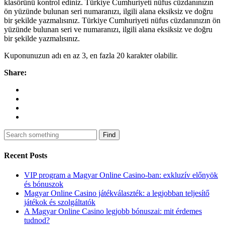
klasörünü kontrol ediniz. Türkiye Cumhuriyeti nüfus cüzdanınızın
ön yüzünde bulunan seri numaranızı, ilgili alana eksiksiz ve doğru
bir şekilde yazmalısınız. Türkiye Cumhuriyeti nüfus cüzdanınızın ön
yüzünde bulunan seri ve numaranızı, ilgili alana eksiksiz ve doğru
bir şekilde yazmalısınız.
Kuponunuzun adı en az 3, en fazla 20 karakter olabilir.
Share:
Find
Recent Posts
VIP program a Magyar Online Casino-ban: exkluzív előnyök
és bónuszok
Magyar Online Casino játékválaszték: a legjobban teljesítő
játékok és szolgáltatók
A Magyar Online Casino legjobb bónuszai: mit érdemes
tudnod?