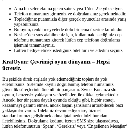
Ama bu sefer ekrana gelen satır sayısı 1’den 2’e yükseliyor.
Telefon numaranızı girmeniz ve doğrulamanız gerekmektedir.
Topladığınız puanınızla diğer gerçek oyuncular arasında yarış
yapabilirsiniz.
Bu oyun, renkli meyvelerle dolu bir tema üzerine kuruludur.
Nesine’den sms alabilmeniz için, kullanmak istediğiniz cep
telefonu numaranızı girerek lütfen cep telefonu doğrulama
işlemini tamamlayınız.
Lütfen hediye etmek istediğiniz bilet türü ve adedini seçiniz.
KralOyun: Çevrimiçi oyun dünyanız – Hepsi
ücretsiz.
Bu şekilde direk atışlarla yok edemediğiniz topları da yok
edebilirsiniz. Sistemde kayıtlı doğrulanmış telefon numaranız
güvenlik süreçlerinin önemli bir parçasıdır. Sweet Bonanza slot
oyunu, benzersiz yaklaşımı ve özellikleri ile dikkat çekmektedir.
Ancak, her tür şansa dayalı oyunda olduğu gibi, hiçbir strateji
kazanmayı garanti etmez, ancak başarı şanslarını artırabilecek bazı
yaklaşımlar vardır. Talebiniz devam ediyor ise, hizmet
standartlarımızı geliştirmek adına iptal nedeninizi buradan
iletebilirsiniz. Doğrulama kodunu içeren SMS size ulaşmadıysa,
lütfen telefonunuzun ‘Spam’, ‘Gereksiz’ veya ‘Engellenen Mesajlar’