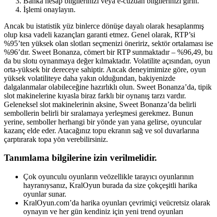
Banka hesap bilgilerinizi veya e-cüzdan bilgilerinizi girin.
İşlemi onaylayın.
Ancak bu istatistik yüz binlerce dönüşe dayalı olarak hesaplanmış
olup kısa vadeli kazançları garanti etmez. Genel olarak, RTP’si
%95’ten yüksek olan slotları seçmenizi öneririz, sektör ortalaması ise
%96’dır. Sweet Bonanza, cömert bir RTP sunmaktadır – %96,49, bu
da bu slotu oynanmaya değer kılmaktadır. Volatilite açısından, oyun
orta-yüksek bir dereceye sahiptir. Ancak deneyimimize göre, oyun
yüksek volatiliteye daha yakın olduğundan, bakiyenizde
dalgalanmalar olabileceğine hazırlıklı olun. Sweet Bonanza’da, tipik
slot makinelerine kıyasla biraz farklı bir oynanış tarzı vardır.
Geleneksel slot makinelerinin aksine, Sweet Bonanza’da belirli
sembollerin belirli bir sıralamaya yerleşmesi gerekmez. Bunun
yerine, semboller herhangi bir yönde yan yana gelirse, oyuncular
kazanç elde eder. Atacağınız topu ekranın sağ ve sol duvarlarına
çarptırarak topa yön verebilirsiniz.
Tanımlama bilgilerine izin verilmelidir.
Çok oyunculu oyunların veözellikle tarayıcı oyunlarının
hayranıysanız, KralOyun burada da size çokçeşitli harika
oyunlar sunar.
KralOyun.com’da harika oyunları çevrimiçi veücretsiz olarak
oynayın ve her gün kendiniz için yeni trend oyunları