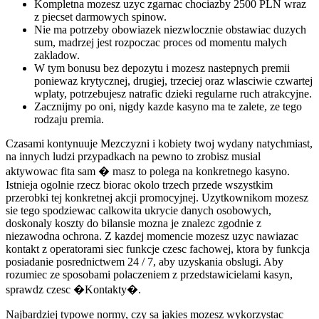
Kompletna mozesz uzyc zgarnac chociazby 2500 PLN wraz
z piecset darmowych spinow.
Nie ma potrzeby obowiazek niezwlocznie obstawiac duzych
sum, madrzej jest rozpoczac proces od momentu malych
zakladow.
W tym bonusu bez depozytu i mozesz nastepnych premii
poniewaz krytycznej, drugiej, trzeciej oraz wlasciwie czwartej
wplaty, potrzebujesz natrafic dzieki regularne ruch atrakcyjne.
Zacznijmy po oni, nigdy kazde kasyno ma te zalete, ze tego
rodzaju premia.
Czasami kontynuuje Mezczyzni i kobiety twoj wydany natychmiast,
na innych ludzi przypadkach na pewno to zrobisz musial
aktywowac fita sam � masz to polega na konkretnego kasyno.
Istnieja ogolnie rzecz biorac okolo trzech przede wszystkim
przerobki tej konkretnej akcji promocyjnej. Uzytkownikom mozesz
sie tego spodziewac calkowita ukrycie danych osobowych,
doskonaly koszty do bilansie mozna je znalezc zgodnie z
niezawodna ochrona. Z kazdej momencie mozesz uzyc nawiazac
kontakt z operatorami siec funkcje czesc fachowej, ktora by funkcja
posiadanie posrednictwem 24 / 7, aby uzyskania obslugi. Aby
rozumiec ze sposobami polaczeniem z przedstawicielami kasyn,
sprawdz czesc �Kontakty�.
Najbardziej typowe normy, czy sa jakies mozesz wykorzystac