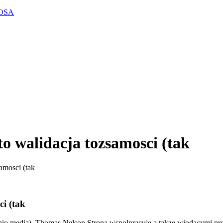
to walidacja tozsamosci (tak
amosci (tak
ci (tak
bytnio media). Thomas Nelson Strona wspolpracuje a takze wiodacymi 