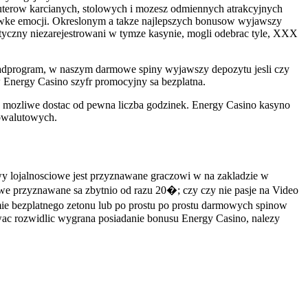
terow karcianych, stolowych i mozesz odmiennych atrakcyjnych
dawke emocji. Okreslonym a takze najlepszych bonusow wyjawszy
tyczny niezarejestrowani w tymze kasynie, mogli odebrac tyle, XXX
 nadprogram, w naszym darmowe spiny wyjawszy depozytu jesli czy
 Energy Casino szyfr promocyjny sa bezplatna.
t to mozliwe dostac od pewna liczba godzinek. Energy Casino kasyno
towalutowych.
wy lojalnosciowe jest przyznawane graczowi w na zakladzie w
owe przyznawane sa zbytnio od razu 20�; czy czy nie pasje na Video
mie bezplatnego zetonu lub po prostu po prostu darmowych spinow
wac rozwidlic wygrana posiadanie bonusu Energy Casino, nalezy