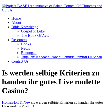
Home
About
Bible Knowledge
Gospel of Luke
The Book Of Acts
Resources
Books
News
Renungan
Tinjauan: Keadaan Rohani Pemuda Pemudi Di Sabah
Contact Us
Is werden selbige Kriterien zu
handen ihr gutes Live roulette
Casino?
Home
Blog & News
Is werden selbige Kriterien zu handen ihr gutes
Live roulette Casino?