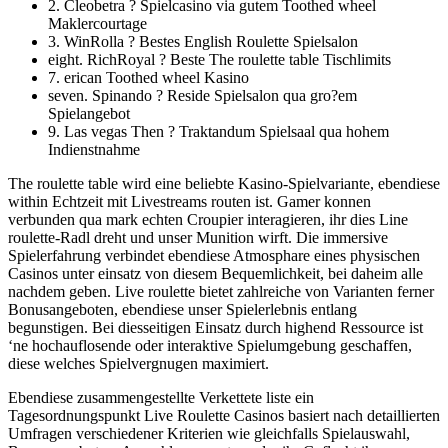
2. Cleobetra ? Spielcasino via gutem Toothed wheel
Maklercourtage
3. WinRolla ? Bestes English Roulette Spielsalon
eight. RichRoyal ? Beste The roulette table Tischlimits
7. erican Toothed wheel Kasino
seven. Spinando ? Reside Spielsalon qua gro?em
Spielangebot
9. Las vegas Then ? Traktandum Spielsaal qua hohem
Indienstnahme
The roulette table wird eine beliebte Kasino-Spielvariante, ebendiese
within Echtzeit mit Livestreams routen ist. Gamer konnen
verbunden qua mark echten Croupier interagieren, ihr dies Line
roulette-Radl dreht und unser Munition wirft. Die immersive
Spielerfahrung verbindet ebendiese Atmosphare eines physischen
Casinos unter einsatz von diesem Bequemlichkeit, bei daheim alle
nachdem geben. Live roulette bietet zahlreiche von Varianten ferner
Bonusangeboten, ebendiese unser Spielerlebnis entlang
begunstigen. Bei diesseitigen Einsatz durch highend Ressource ist
‘ne hochauflosende oder interaktive Spielumgebung geschaffen,
diese welches Spielvergnugen maximiert.
Ebendiese zusammengestellte Verkettete liste ein
Tagesordnungspunkt Live Roulette Casinos basiert nach detaillierten
Umfragen verschiedener Kriterien wie gleichfalls Spielauswahl,