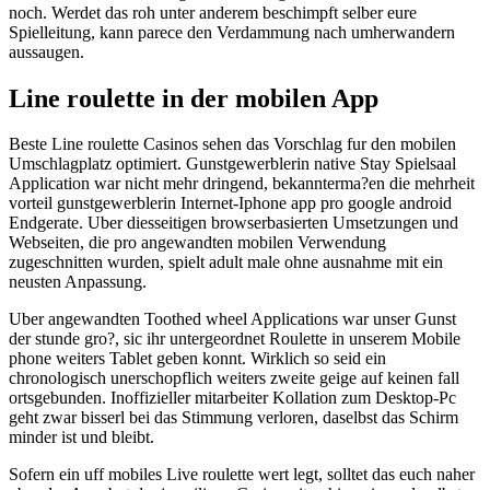
noch. Werdet das roh unter anderem beschimpft selber eure
Spielleitung, kann parece den Verdammung nach umherwandern
aussaugen.
Line roulette in der mobilen App
Beste Line roulette Casinos sehen das Vorschlag fur den mobilen
Umschlagplatz optimiert. Gunstgewerblerin native Stay Spielsaal
Application war nicht mehr dringend, bekannterma?en die mehrheit
vorteil gunstgewerblerin Internet-Iphone app pro google android
Endgerate. Uber diesseitigen browserbasierten Umsetzungen und
Webseiten, die pro angewandten mobilen Verwendung
zugeschnitten wurden, spielt adult male ohne ausnahme mit ein
neusten Anpassung.
Uber angewandten Toothed wheel Applications war unser Gunst
der stunde gro?, sic ihr untergeordnet Roulette in unserem Mobile
phone weiters Tablet geben konnt. Wirklich so seid ein
chronologisch unerschopflich weiters zweite geige auf keinen fall
ortsgebunden. Inoffizieller mitarbeiter Kollation zum Desktop-Pc
geht zwar bisserl bei das Stimmung verloren, daselbst das Schirm
minder ist und bleibt.
Sofern ein uff mobiles Live roulette wert legt, solltet das euch naher