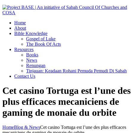
Home
About
Bible Knowledge
Gospel of Luke
The Book Of Acts
Resources
Books
News
Renungan
Tinjauan: Keadaan Rohani Pemuda Pemudi Di Sabah
Contact Us
Cet casino Tortuga est l’une des
plus efficaces mecaniciens de
gaming de monaie du orbite
Home
Blog & News
Cet casino Tortuga est l’une des plus efficaces
mecaniciens de gaming de monaie du orbite