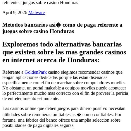
referente a juegos sobre casino Honduras
April 9, 2026
Malware
Metodos bancarios asi� como de paga referente a
juegos sobre casino Honduras
Exploremos todo alternativas bancarias
que existen sobre las mas grandes casinos
en internet acerca de Honduras:
Referente a
GoldenPark
casino elegimos recomendar casinos que
tengan aplicaciones dedicadas porque las estan disenadas
especificamente con el fin de marchar sobre computadores moviles.
No obstante, un portal maleable a equipos moviles puede acontecer
lo perfectamente mucho mas correcto con el fin de proveer la pericia
de entretenimiento estimulante.
Las casinos online que deben juegos para dinero positivo necesitan
utilidades sobre remuneracion fiables asi� como confiables. Por
fortuna, una fabrica del banco ofrece una amplia seleccion sobre
posibilidades de pago digitales seguras.