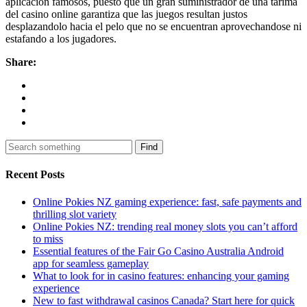
aplicacion famosos, puesto que un gran suministrador de una tarima
del casino online garantiza que las juegos resultan justos
desplazandolo hacia el pelo que no se encuentran aprovechandose ni
estafando a los jugadores.
Share:
Find
Recent Posts
Online Pokies NZ gaming experience: fast, safe payments and
thrilling slot variety
Online Pokies NZ: trending real money slots you can’t afford
to miss
Essential features of the Fair Go Casino Australia Android
app for seamless gameplay
What to look for in casino features: enhancing your gaming
experience
New to fast withdrawal casinos Canada? Start here for quick