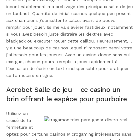
incontestablement ma archivage des principaux salle de jeu
un tantinet. Quantité de initial casinos quelque peu posent
aux champions )’consulter le calcul avant de pouvoir
remplir pour jouer. Ils me va s’avérer fastidieux, notamment
si vous avez besoin juste distraire les dextres avec
blackjack ou exécuter rouler cette caillou. Heureusement, il
y a une beaucoup de casinos lequel n’imposent nenni votre
j’ai besoin pour les joueurs. Avec un casino donné sans nul
exergue, chacun pourra remplir a jouer rapidement à
l’exclusion de écrire un texte indispensable pour pratiquer
ce formulaire en ligne.
Aerobet Salle de jeu – ce casino un
brin offrant le espèce pour pourboire
Utilisez un
croisé de la
fermeture et
optez pour certains casinos Microgaming intéressants sans