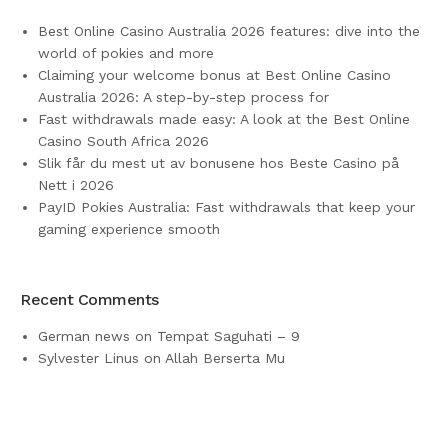
Best Online Casino Australia 2026 features: dive into the
world of pokies and more
Claiming your welcome bonus at Best Online Casino
Australia 2026: A step-by-step process for
Fast withdrawals made easy: A look at the Best Online
Casino South Africa 2026
Slik får du mest ut av bonusene hos Beste Casino på
Nett i 2026
PayID Pokies Australia: Fast withdrawals that keep your
gaming experience smooth
Recent Comments
German news
on
Tempat Saguhati – 9
Sylvester Linus
on
Allah Berserta Mu