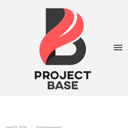
April 9, 2026
Entertainment