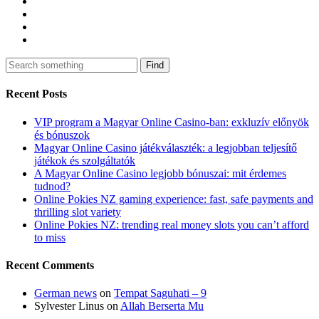
Find
Recent Posts
VIP program a Magyar Online Casino-ban: exkluzív előnyök
és bónuszok
Magyar Online Casino játékválaszték: a legjobban teljesítő
játékok és szolgáltatók
A Magyar Online Casino legjobb bónuszai: mit érdemes
tudnod?
Online Pokies NZ gaming experience: fast, safe payments and
thrilling slot variety
Online Pokies NZ: trending real money slots you can’t afford
to miss
Recent Comments
German news
on
Tempat Saguhati – 9
Sylvester Linus
on
Allah Berserta Mu