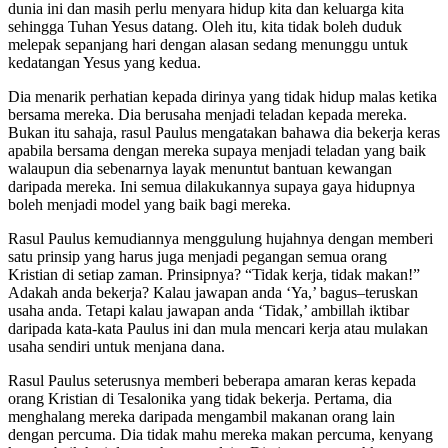
dunia ini dan masih perlu menyara hidup kita dan keluarga kita
sehingga Tuhan Yesus datang. Oleh itu, kita tidak boleh duduk
melepak sepanjang hari dengan alasan sedang menunggu untuk
kedatangan Yesus yang kedua.
Dia menarik perhatian kepada dirinya yang tidak hidup malas ketika
bersama mereka. Dia berusaha menjadi teladan kepada mereka.
Bukan itu sahaja, rasul Paulus mengatakan bahawa dia bekerja keras
apabila bersama dengan mereka supaya menjadi teladan yang baik
walaupun dia sebenarnya layak menuntut bantuan kewangan
daripada mereka. Ini semua dilakukannya supaya gaya hidupnya
boleh menjadi model yang baik bagi mereka.
Rasul Paulus kemudiannya menggulung hujahnya dengan memberi
satu prinsip yang harus juga menjadi pegangan semua orang
Kristian di setiap zaman. Prinsipnya? “Tidak kerja, tidak makan!”
Adakah anda bekerja? Kalau jawapan anda ‘Ya,’ bagus–teruskan
usaha anda. Tetapi kalau jawapan anda ‘Tidak,’ ambillah iktibar
daripada kata-kata Paulus ini dan mula mencari kerja atau mulakan
usaha sendiri untuk menjana dana.
Rasul Paulus seterusnya memberi beberapa amaran keras kepada
orang Kristian di Tesalonika yang tidak bekerja. Pertama, dia
menghalang mereka daripada mengambil makanan orang lain
dengan percuma. Dia tidak mahu mereka makan percuma, kenyang