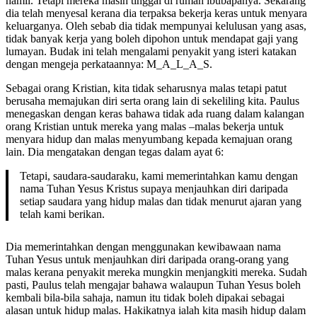
hamil. Tetapi mereka masih tinggal di rumah ibubapanya. Sekarang
dia telah menyesal kerana dia terpaksa bekerja keras untuk menyara
keluarganya. Oleh sebab dia tidak mempunyai kelulusan yang asas,
tidak banyak kerja yang boleh dipohon untuk mendapat gaji yang
lumayan. Budak ini telah mengalami penyakit yang isteri katakan
dengan mengeja perkataannya: M_A_L_A_S.
Sebagai orang Kristian, kita tidak seharusnya malas tetapi patut
berusaha memajukan diri serta orang lain di sekeliling kita. Paulus
menegaskan dengan keras bahawa tidak ada ruang dalam kalangan
orang Kristian untuk mereka yang malas –malas bekerja untuk
menyara hidup dan malas menyumbang kepada kemajuan orang
lain. Dia mengatakan dengan tegas dalam ayat 6:
Tetapi, saudara-saudaraku, kami memerintahkan kamu dengan
nama Tuhan Yesus Kristus supaya menjauhkan diri daripada
setiap saudara yang hidup malas dan tidak menurut ajaran yang
telah kami berikan.
Dia memerintahkan dengan menggunakan kewibawaan nama
Tuhan Yesus untuk menjauhkan diri daripada orang-orang yang
malas kerana penyakit mereka mungkin menjangkiti mereka. Sudah
pasti, Paulus telah mengajar bahawa walaupun Tuhan Yesus boleh
kembali bila-bila sahaja, namun itu tidak boleh dipakai sebagai
alasan untuk hidup malas. Hakikatnya ialah kita masih hidup dalam