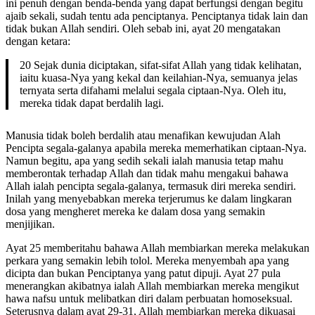
ini penuh dengan benda-benda yang dapat berfungsi dengan begitu
ajaib sekali, sudah tentu ada penciptanya. Penciptanya tidak lain dan
tidak bukan Allah sendiri. Oleh sebab ini, ayat 20 mengatakan
dengan ketara:
20 Sejak dunia diciptakan, sifat-sifat Allah yang tidak kelihatan,
iaitu kuasa-Nya yang kekal dan keilahian-Nya, semuanya jelas
ternyata serta difahami melalui segala ciptaan-Nya. Oleh itu,
mereka tidak dapat berdalih lagi.
Manusia tidak boleh berdalih atau menafikan kewujudan Alah
Pencipta segala-galanya apabila mereka memerhatikan ciptaan-Nya.
Namun begitu, apa yang sedih sekali ialah manusia tetap mahu
memberontak terhadap Allah dan tidak mahu mengakui bahawa
Allah ialah pencipta segala-galanya, termasuk diri mereka sendiri.
Inilah yang menyebabkan mereka terjerumus ke dalam lingkaran
dosa yang mengheret mereka ke dalam dosa yang semakin
menjijikan.
Ayat 25 memberitahu bahawa Allah membiarkan mereka melakukan
perkara yang semakin lebih tolol. Mereka menyembah apa yang
dicipta dan bukan Penciptanya yang patut dipuji. Ayat 27 pula
menerangkan akibatnya ialah Allah membiarkan mereka mengikut
hawa nafsu untuk melibatkan diri dalam perbuatan homoseksual.
Seterusnya dalam ayat 29-31, Allah membiarkan mereka dikuasai