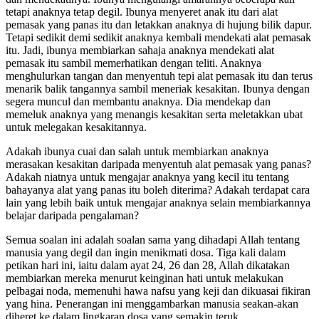
tetapi anaknya tetap degil. Ibunya menyeret anak itu dari alat
pemasak yang panas itu dan letakkan anaknya di hujung bilik dapur.
Tetapi sedikit demi sedikit anaknya kembali mendekati alat pemasak
itu. Jadi, ibunya membiarkan sahaja anaknya mendekati alat
pemasak itu sambil memerhatikan dengan teliti. Anaknya
menghulurkan tangan dan menyentuh tepi alat pemasak itu dan terus
menarik balik tangannya sambil meneriak kesakitan. Ibunya dengan
segera muncul dan membantu anaknya. Dia mendekap dan
memeluk anaknya yang menangis kesakitan serta meletakkan ubat
untuk melegakan kesakitannya.
Adakah ibunya cuai dan salah untuk membiarkan anaknya
merasakan kesakitan daripada menyentuh alat pemasak yang panas?
Adakah niatnya untuk mengajar anaknya yang kecil itu tentang
bahayanya alat yang panas itu boleh diterima? Adakah terdapat cara
lain yang lebih baik untuk mengajar anaknya selain membiarkannya
belajar daripada pengalaman?
Semua soalan ini adalah soalan sama yang dihadapi Allah tentang
manusia yang degil dan ingin menikmati dosa. Tiga kali dalam
petikan hari ini, iaitu dalam ayat 24, 26 dan 28, Allah dikatakan
membiarkan mereka menurut keinginan hati untuk melakukan
pelbagai noda, memenuhi hawa nafsu yang keji dan dikuasai fikiran
yang hina. Penerangan ini menggambarkan manusia seakan-akan
diheret ke dalam lingkaran dosa yang semakin teruk.