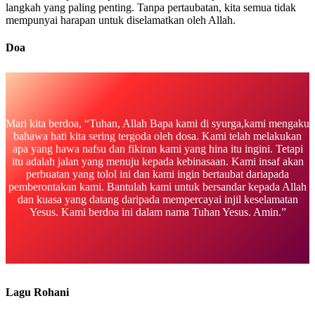
langkah yang paling penting. Tanpa pertaubatan, kita semua tidak
mempunyai harapan untuk diselamatkan oleh Allah.
Doa
Mari kita berdoa, “Tuhan, Allah Bapa kami di syurga,kami mengaku
bahawa hati kita sering tergoda oleh dosa. Kami telah melakukan
apa yang hawa nafsu dan fikiran kami yang hina itu ingini. Tetapi
itu adalah jalan yang menuju kepada kebinasaan. Kami insaf akan
perbuatan yang tolol ini dan kami ingin bertaubat dariapada
pemberontakan kami. Bantulah kami untuk bersandar kepada Allah
dan kuasa yang datang daripada mempercayai injil keselamatan
Yesus. Kami berdoa ini dalam nama Tuhan Yesus. Amin.”
Lagu Rohani