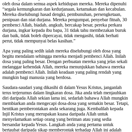
oleh dosa dalam semua aspek kehidupan mereka. Mereka dipenuhi
“segala kemungkaran dan kedurjanaan, ketamakan dan kecabulan.
Mereka diselubungi hasad dengki, pembunuhan, persengketaan,
penipuan dan niat durjana. Mereka pengumpat, penyebar fitnah, 30
pembenci Allah, biadab, angkuh, bercakap besar, pereka perkara
durjana, ingkar kepada ibu bapa, 31 tidak tahu membezakan buruk
dan baik, tidak boleh dipercayai, tidak mengasihi, tidak berhati
perut, tidak mempunyai belas kasihan.”
Apa yang paling sedih ialah mereka diselubungi oleh dosa yang
begitu mendalam sehingga mereka menjadi pembenci Allah. Inilah
dosa yang paling besar. Dengan perbuatan mereka yang jelas sekali
melanggar kehendak Allah, mereka menunjukkan bahawa mereka
adalah pembenci Allah. Inilah keadaan yang paling rendah yang
mungkin bagi manusia yang berdosa.
Saudara-saudari yang dikasihi di dalam Yesus Kristus, janganlah
terus terjerumus dalam lingkaran dosa. Jika anda telah menjauhkan
diri daripada Allah sekian lama ini, sedarlah bahawa Allah mungkin
membiarkan anda mengecapi dosa-dosa yang semakin besar. Tetapi,
hentikan pemberontakan anda sekarang juga. Kembalilah kepada
Injil Kristus yang merupakan kuasa daripada Allah untuk
menyelamatkan setiap orang yang beriman atau yang sedia
bersandar kepada Yesus. Langkah anda yang pertama untuk
bertaubat daripada sikap memberontak terhadap Allah ini adalah