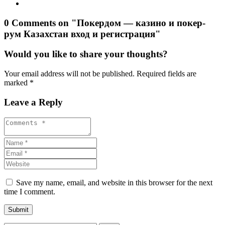
0 Comments on "Покердом — казино и покер-
рум Казахстан вход и регистрация"
Would you like to share your thoughts?
Your email address will not be published. Required fields are
marked *
Leave a Reply
Save my name, email, and website in this browser for the next
time I comment.