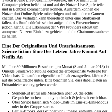
Twitch ist eine Live-Streaming-Webseite, die vor allem unter
Computerspielern beliebt ist und auf der Nutzer Live-Spiele teilen
und in Echtzeit kommentieren können. Außerdem können die
Nutzer dort Online-Spiele mitverfolgen und mit anderen Gamern
chatten. Das Verhalten kann theoretisch unter eine Strafbarkeit
fallen, das Strafbedürfnis scheint aufgrund des Einvernehmens
jedoch gering. Die Erkennung der VPN Providers erfolgt um
anonymen Nutzern Einhalt zu gebieten und die Chatrooms sauberer
zu halten.
Eine Der Originellsten Und Unterhaltsamsten
Science-fiction-filme Der Letzten Jahre Kommt Auf
Netflix An
Mit über 30 Millionen Besuchern pro Monat (Stand Januar 2018) ist
Omegle Similarweb zufolge derzeit die erfolgreichste Webseite für
Videochats. Um auf den eigentlichen Inhalt zuzugreifen, klicken Sie
auf die Schaltfläche unten. Bitte beachten Sie, dass dabei Daten an
Drittanbieter weitergegeben werden.
SternenRuf ist für alle Menschen über 50, die echte
Gespräche suchen – anonym, einfach & jederzeit erreichbar.
Über Skype lassen sich Video-Chats im Eins-zu-Eins-Modus
oder in der Gruppe starten.
Leif K-Brooks, der Gründer von Omegle, enthüllte, dass der