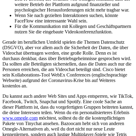
weitere Betrieb der Plattform aufgrund finanzieller und
psychologischer Herausforderungen nicht mehr tragbar war.
Wenn Sie nach gezielten Interaktionen suchen, könnte
FaceFlow eine interessante Wahl sein.
Für die Kommunikation mit Kollegen und Geschäftspartnern
nutzen Sie die eingebaute Videokonferenzfunktion.
Gerade im beruflichen Umfeld spielen die Themen Datenschutz
(DSGVO), aber vor allem auch die Sicherheit der Daten, die über
Videochat übertragen werden, eine große Rolle. Denn es ist
durchaus denkbar, dass über Betriebsgeheimnisse gesprochen wird.
Da sollten alle Beteiligten sicherstellen, dass die Daten auch nur die
Personen erreichen, die am Videochat beteiligt sind. Cisco bietet
sein Kollaborations-Tool WebEx Conferences (englischsprachige
Webseite) aufgrund der Coronavirus-Krise bis auf Weiteres
kostenlos an.
Du kannst auch andere Web Sites und Apps entsperren, wie TikTok,
Facebook, Twitch, Snapchat und Spotify. Eine coole Sache an
dieser Plattform ist, dass du vorgefertigten Gruppen beitreten kannst,
die deine Interessen teilen. Wenn du ein personalisierteres Erlebnis
www.omegle,com
möchtest, solltest du dir die kostenpflichtigen
Pakete von Tinychat ansehen. Bazoocam hebt sich von anderen
Omegle-Alternativen ab, weil du dort nicht nur neue Leute
kennenlernen, sondern auch lustige Multiplayer-Spiele wie Tetris