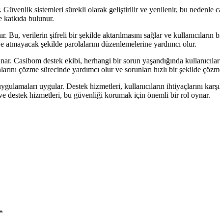
 Güvenlik sistemleri sürekli olarak geliştirilir ve yenilenir, bu nedenl
e katkıda bulunur.
. Bu, verilerin şifreli bir şekilde aktarılmasını sağlar ve kullanıcıların
eye atmayacak şekilde parolalarını düzenlemelerine yardımcı olur.
 sunar. Casibom destek ekibi, herhangi bir sorun yaşandığında kullanıcıl
orunlarını çözme sürecinde yardımcı olur ve sorunları hızlı bir şekilde ç
ygulamaları uygular. Destek hizmetleri, kullanıcıların ihtiyaçlarını karşıl
 ve destek hizmetleri, bu güvenliği korumak için önemli bir rol oynar.
*