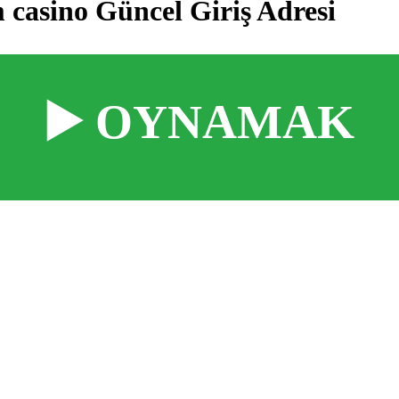
 casino Güncel Giriş Adresi
▶️ OYNAMAK