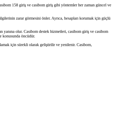
e casibom 158 giriş ve casibom giriş gibi yöntemler her zaman güncel ve
 bilgilerinin zarar görmesini önler. Ayrıca, hesapları korumak için güçlü
arın yanına olur. Casibom destek hizmetleri, casibom giriş ve casibom
özme konusunda öncüdür.
amak için sürekli olarak geliştirilir ve yenilenir. Casibom,