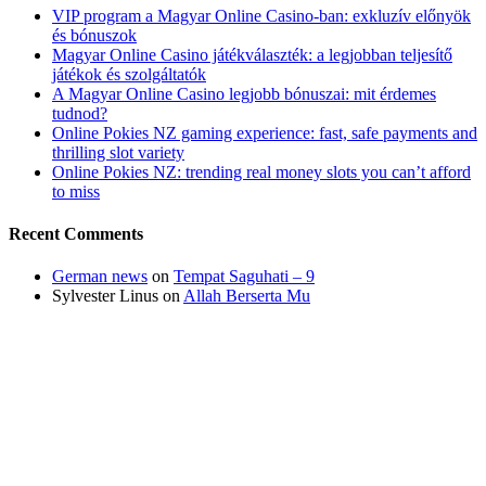
VIP program a Magyar Online Casino-ban: exkluzív előnyök
és bónuszok
Magyar Online Casino játékválaszték: a legjobban teljesítő
játékok és szolgáltatók
A Magyar Online Casino legjobb bónuszai: mit érdemes
tudnod?
Online Pokies NZ gaming experience: fast, safe payments and
thrilling slot variety
Online Pokies NZ: trending real money slots you can’t afford
to miss
Recent Comments
German news
on
Tempat Saguhati – 9
Sylvester Linus
on
Allah Berserta Mu