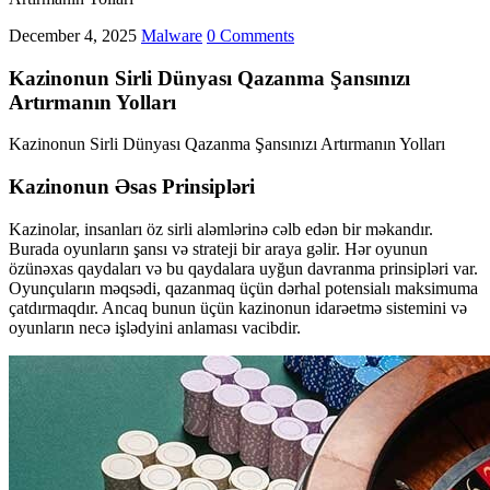
December 4, 2025
Malware
0 Comments
Kazinonun Sirli Dünyası Qazanma Şansınızı
Artırmanın Yolları
Kazinonun Sirli Dünyası Qazanma Şansınızı Artırmanın Yolları
Kazinonun Əsas Prinsipləri
Kazinolar, insanları öz sirli aləmlərinə cəlb edən bir məkandır.
Burada oyunların şansı və strateji bir araya gəlir. Hər oyunun
özünəxas qaydaları və bu qaydalara uyğun davranma prinsipləri var.
Oyunçuların məqsədi, qazanmaq üçün dərhal potensialı maksimuma
çatdırmaqdır. Ancaq bunun üçün kazinonun idarəetmə sistemini və
oyunların necə işlədyini anlaması vacibdir.