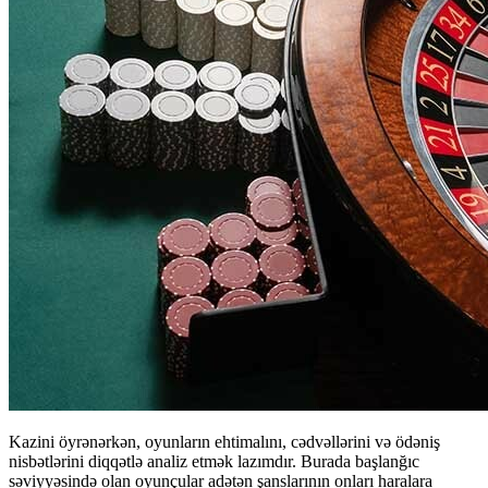
Kazini öyrənərkən, oyunların ehtimalını, cədvəllərini və ödəniş
nisbətlərini diqqətlə analiz etmək lazımdır. Burada başlanğıc
səviyyəsində olan oyunçular adətən şanslarının onları haralara