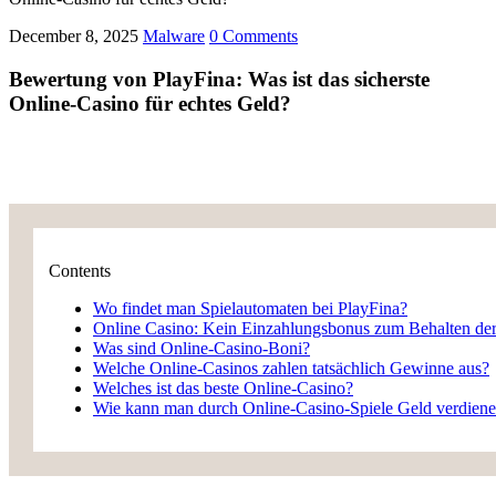
December 8, 2025
Malware
0 Comments
Bewertung von PlayFina: Was ist das sicherste
Online-Casino für echtes Geld?
Contents
Wo findet man Spielautomaten bei PlayFina?
Online Casino: Kein Einzahlungsbonus zum Behalten d
Was sind Online-Casino-Boni?
Welche Online-Casinos zahlen tatsächlich Gewinne aus?
Welches ist das beste Online-Casino?
Wie kann man durch Online-Casino-Spiele Geld verdien