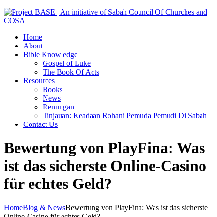
Home
About
Bible Knowledge
Gospel of Luke
The Book Of Acts
Resources
Books
News
Renungan
Tinjauan: Keadaan Rohani Pemuda Pemudi Di Sabah
Contact Us
Bewertung von PlayFina: Was
ist das sicherste Online-Casino
für echtes Geld?
Home
Blog & News
Bewertung von PlayFina: Was ist das sicherste
Online-Casino für echtes Geld?