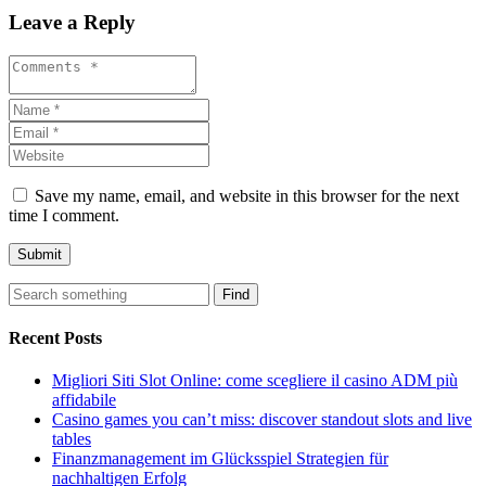
Leave a Reply
Save my name, email, and website in this browser for the next
time I comment.
Find
Recent Posts
Migliori Siti Slot Online: come scegliere il casino ADM più
affidabile
Casino games you can’t miss: discover standout slots and live
tables
Finanzmanagement im Glücksspiel Strategien für
nachhaltigen Erfolg