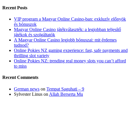
Recent Posts
VIP program a Magyar Online Casino-ban: exkluzív előnyök
és bónuszok
Magyar Online Casino játékválaszték: a legjobban teljesítő
játékok és szolgáltatók
A Magyar Online Casino legjobb bónuszai: mit érdemes
tudnod?
Online Pokies NZ gaming experience: fast, safe payments and
thrilling slot variety
Online Pokies NZ: trending real money slots you can’t afford
to miss
Recent Comments
German news
on
Tempat Saguhati – 9
Sylvester Linus
on
Allah Berserta Mu