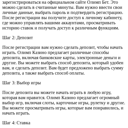
зарегистрироваться на официальном сайте Олимп Бет. Это
можно сделать в считанные минуты. Вам нужно ввести свои
личные данные, выбрать пароль и подтвердить регистрацию.
После регистрации вы получите доступ к личному кабинету,
где можно управлять вашими аккаунтами, просматривать
историю ставок и получать доступ к различным функциям.
Шаг 2: Депозит
После регистрации вам нужно сделать депозит, чтобы начать
играть. Олимп Казино предлагает различные способы
депозита, включая банковские карты, электронные деньги и
другие. Вы можете выбрать способ депозита, который удобен
вам, и сделать депозит. Вам будет предложено выбрать сумму
депозита, а также выбрать способ оплаты.
Шаг 3: Выбор игры
После депозита вы можете начать играть в любую игру,
которая вам нравится. Олимп Казино предлагает огромный
выбор игр, включая слоты, карточные игры, рулетку и другие.
Вы можете просматривать игры, которые вам понравились, и
начать играть.
Шаг 4: Ставка