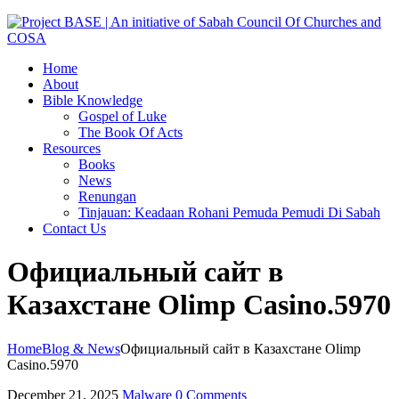
Home
About
Bible Knowledge
Gospel of Luke
The Book Of Acts
Resources
Books
News
Renungan
Tinjauan: Keadaan Rohani Pemuda Pemudi Di Sabah
Contact Us
Официальный сайт в
Казахстане Olimp Casino.5970
Home
Blog & News
Официальный сайт в Казахстане Olimp
Casino.5970
December 21, 2025
Malware
0 Comments