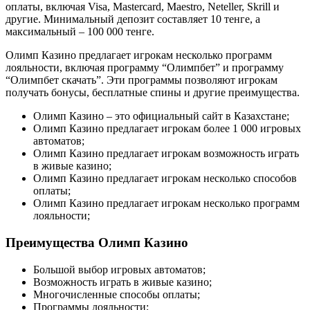
оплаты, включая Visa, Mastercard, Maestro, Neteller, Skrill и
другие. Минимальный депозит составляет 10 тенге, а
максимальный – 100 000 тенге.
Олимп Казино предлагает игрокам несколько программ
лояльности, включая программу “Олимпбет” и программу
“Олимпбет скачать”. Эти программы позволяют игрокам
получать бонусы, бесплатные спины и другие преимущества.
Олимп Казино – это официальный сайт в Казахстане;
Олимп Казино предлагает игрокам более 1 000 игровых
автоматов;
Олимп Казино предлагает игрокам возможность играть
в живые казино;
Олимп Казино предлагает игрокам несколько способов
оплаты;
Олимп Казино предлагает игрокам несколько программ
лояльности;
Преимущества Олимп Казино
Большой выбор игровых автоматов;
Возможность играть в живые казино;
Многочисленные способы оплаты;
Программы лояльности;