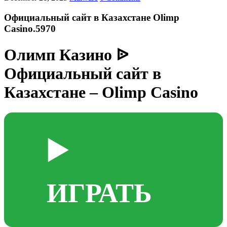
Официальный сайт в Казахстане Olimp
Casino.5970
Олимп Казино ᐉ
Официальный сайт в
Казахстане – Olimp Casino
▶️
ИГРАТЬ