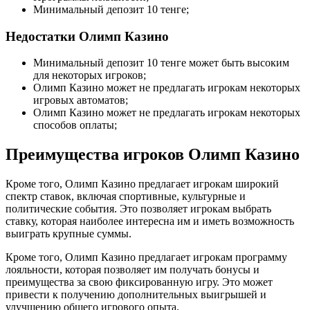
Минимальный депозит 10 тенге;
Недостатки Олимп Казино
Минимальный депозит 10 тенге может быть высоким
для некоторых игроков;
Олимп Казино может не предлагать игрокам некоторых
игровых автоматов;
Олимп Казино может не предлагать игрокам некоторых
способов оплаты;
Преимущества игроков Олимп Казино
Кроме того, Олимп Казино предлагает игрокам широкий
спектр ставок, включая спортивные, культурные и
политические события. Это позволяет игрокам выбрать
ставку, которая наиболее интересна им и иметь возможность
выиграть крупные суммы.
Кроме того, Олимп Казино предлагает игрокам программу
лояльности, которая позволяет им получать бонусы и
преимущества за свою фиксированную игру. Это может
привести к получению дополнительных выигрышей и
улучшению общего игрового опыта.