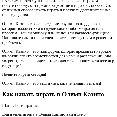
БК Олимп – это функция, которая позволяет игрокам
получать бонусы и премии за участие в играх и ставках. Это
отличный способ начать играть и получать дополнительные
преимущества.
Олимп Казино также предлагает функцию поддержки,
которая поможет вам в случае каких-либо вопросов или
проблем. Нашли ошибку или не поняли какую-то функцию?
Напишите нам, и наши специалисты помогут вам в решении
проблемы.
Олимп Казино – это платформа, которая предлагает игрокам
широкий спектр возможностей для игры и развлечений. Мы
уверены, что вы найдете что-то для себя в нашем каталоге игр
и функций.
Начните играть сегодня!
Олимп Казино – это ваш путь к развлечениям и играм!
Как начать играть в Олимп Казино
Шаг 1: Регистрация
Для начала играть в Олимп Казино вам нужно