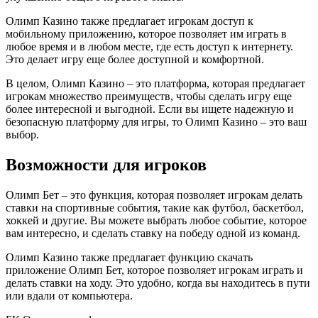
Олимп Казино также предлагает игрокам доступ к
мобильному приложению, которое позволяет им играть в
любое время и в любом месте, где есть доступ к интернету.
Это делает игру еще более доступной и комфортной.
В целом, Олимп Казино – это платформа, которая предлагает
игрокам множество преимуществ, чтобы сделать игру еще
более интересной и выгодной. Если вы ищете надежную и
безопасную платформу для игры, то Олимп Казино – это ваш
выбор.
Возможности для игроков
Олимп Бет – это функция, которая позволяет игрокам делать
ставки на спортивные события, такие как футбол, баскетбол,
хоккей и другие. Вы можете выбрать любое событие, которое
вам интересно, и сделать ставку на победу одной из команд.
Олимп Казино также предлагает функцию скачать
приложение Олимп Бет, которое позволяет игрокам играть и
делать ставки на ходу. Это удобно, когда вы находитесь в пути
или вдали от компьютера.