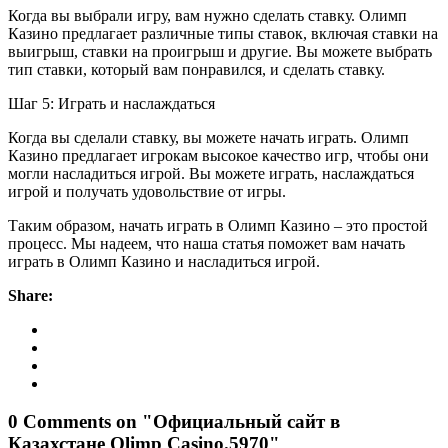
Когда вы выбрали игру, вам нужно сделать ставку. Олимп
Казино предлагает различные типы ставок, включая ставки на
выигрыш, ставки на проигрыш и другие. Вы можете выбрать
тип ставки, который вам понравился, и сделать ставку.
Шаг 5: Играть и наслаждаться
Когда вы сделали ставку, вы можете начать играть. Олимп
Казино предлагает игрокам высокое качество игр, чтобы они
могли насладиться игрой. Вы можете играть, наслаждаться
игрой и получать удовольствие от игры.
Таким образом, начать играть в Олимп Казино – это простой
процесс. Мы надеем, что наша статья поможет вам начать
играть в Олимп Казино и насладиться игрой.
Share:
0 Comments on "Официальный сайт в
Казахстане Olimp Casino.5970"