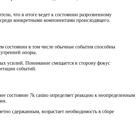
ели, что в итоге ведет к состоянию разрозненному
я среди конкретными компонентами происходящего.
ем состоянии в том числе обычные события способны
нутренней опоры.
ных усилий. Понимание смещается в сторону фокус
ретации событий.
е состояние 7k casino определяет реакцию к неопределенным
ии.
етно сдержанным, возрастает необходимость в сборе