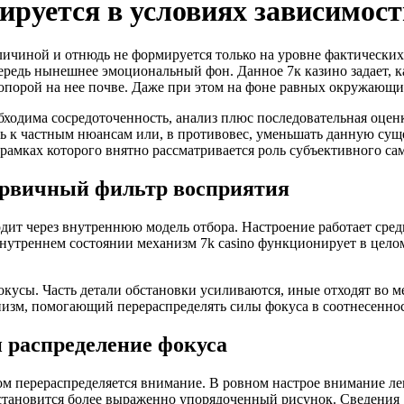
руется в условиях зависимости
личиной и отнюдь не формируется только на уровне фактически
ередь нынешнее эмоциональный фон. Данное 7к казино задает, к
опорой на нее почве. Даже при этом на фоне равных окружающих
обходима сосредоточенность, анализ плюс последовательная оце
 к частным нюансам или, в противовес, уменьшать данную суще
в рамках которого внятно рассматривается роль субъективного с
ервичный фильтр восприятия
ит через внутреннюю модель отбора. Настроение работает среди
утреннем состоянии механизм 7k casino функционирует в целом
окусы. Часть детали обстановки усиливаются, иные отходят во 
изм, помогающий перераспределять силы фокуса в соотнесеннос
и распределение фокуса
 перераспределяется внимание. В ровном настрое внимание лег
становится более выраженно упорядоченный рисунок. Сведения 7