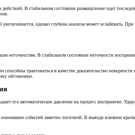
действий. В стабильном состоянии размышление идет последова
нок.
увеличивается, однако глубина анализа может ослабевать. При
ным неточностям. В стабильном состоянии неточности восприни
способны трактоваться в качестве доказательство неверности вы
нку обстановки.
ия
ает его автоматическое давление на процесс восприятие. Удер
 понимание событий заметно логичной. В выводе влияние кратк