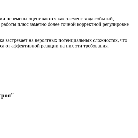
ии перемены оцениваются как элемент хода событий,
 работы плюс заметно более точной корректной регулировке
а застревает на вероятных потенциальных сложностях, что
са от аффективной реакции на них эти требования.
троя"