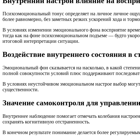
Внутренний настрой влияние на воспр
Психоэмоциональный тонус определяет на личное личное ощ
более равномерно, без заметных резких ускорений хода и тор
В условиях изменении эмоционального фона восприятие времен
тогда как на фоне психоэмоциональном подъеме — будто укоро
итоговой интерпретации ситуации.
Воздействие внутреннего состояния в 
Эмоциональный фон сказывается на насколько, в какой степе
полной совокупности условий плюс поддерживают последовате
В условиях неустойчивом эмоциональном настрое выбор могут 
существенности.
Значение самоконтроля для управлени
Внутреннее наблюдение помогает отмечать колебания настроен
сохранять когнитивную отстраненность.
В конечном результате понимание делается более регулируемым