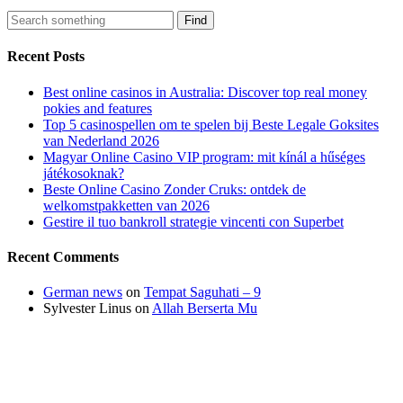
Find
Recent Posts
Best online casinos in Australia: Discover top real money
pokies and features
Top 5 casinospellen om te spelen bij Beste Legale Goksites
van Nederland 2026
Magyar Online Casino VIP program: mit kínál a hűséges
játékosoknak?
Beste Online Casino Zonder Cruks: ontdek de
welkomstpakketten van 2026
Gestire il tuo bankroll strategie vincenti con Superbet
Recent Comments
German news
on
Tempat Saguhati – 9
Sylvester Linus
on
Allah Berserta Mu