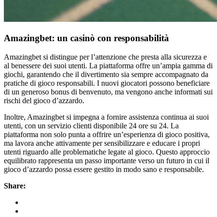
Amazingbet: un casinò con responsabilità
Amazingbet si distingue per l’attenzione che presta alla sicurezza e
al benessere dei suoi utenti. La piattaforma offre un’ampia gamma di
giochi, garantendo che il divertimento sia sempre accompagnato da
pratiche di gioco responsabili. I nuovi giocatori possono beneficiare
di un generoso bonus di benvenuto, ma vengono anche informati sui
rischi del gioco d’azzardo.
Inoltre, Amazingbet si impegna a fornire assistenza continua ai suoi
utenti, con un servizio clienti disponibile 24 ore su 24. La
piattaforma non solo punta a offrire un’esperienza di gioco positiva,
ma lavora anche attivamente per sensibilizzare e educare i propri
utenti riguardo alle problematiche legate al gioco. Questo approccio
equilibrato rappresenta un passo importante verso un futuro in cui il
gioco d’azzardo possa essere gestito in modo sano e responsabile.
Share: