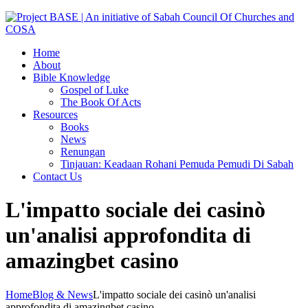
Home
About
Bible Knowledge
Gospel of Luke
The Book Of Acts
Resources
Books
News
Renungan
Tinjauan: Keadaan Rohani Pemuda Pemudi Di Sabah
Contact Us
L'impatto sociale dei casinò
un'analisi approfondita di
amazingbet casino
Home
Blog & News
L'impatto sociale dei casinò un'analisi
approfondita di amazingbet casino