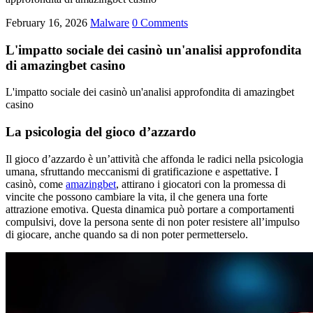
February 16, 2026
Malware
0 Comments
L'impatto sociale dei casinò un'analisi approfondita
di amazingbet casino
L'impatto sociale dei casinò un'analisi approfondita di amazingbet
casino
La psicologia del gioco d’azzardo
Il gioco d’azzardo è un’attività che affonda le radici nella psicologia
umana, sfruttando meccanismi di gratificazione e aspettative. I
casinò, come
amazingbet
, attirano i giocatori con la promessa di
vincite che possono cambiare la vita, il che genera una forte
attrazione emotiva. Questa dinamica può portare a comportamenti
compulsivi, dove la persona sente di non poter resistere all’impulso
di giocare, anche quando sa di non poter permetterselo.