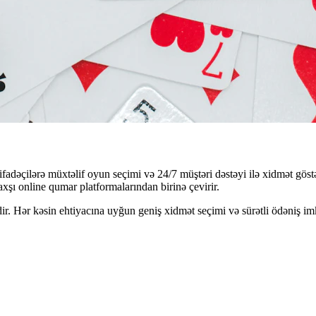
ifadəçilərə müxtəlif oyun seçimi və 24/7 müştəri dəstəyi ilə xidmət göstə
şı online qumar platformalarından birinə çevirir.
dir. Hər kəsin ehtiyacına uyğun geniş xidmət seçimi və sürətli ödəniş im