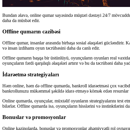
Bundan əlavə, online qumar sayəsində müştəri dəstəyi 24/7 mövcuddur. 
daha da müsbət edir.
Offline qumarın cazibəsi
Offline qumar, insanlar arasında birbaşa sosial əlaqələri gücləndirir. K
və insan izdihamı oyun təcrübəsini daha da canlı edir.
Offline qumarın başqa bir üstünlüyü, oyunçuların oyunları real vaxtda v
oyunçuların fərdi qarşılıqlı əlaqələri artırır və bu da təcrübəni daha ya
İdarəetmə strategiyaları
Həm online, həm də offline qumarda, bankroll idarəetməsi çox vacibdi
bankrollunuzu mükəmməl şəkildə idarə etməyə kömək edən resurslar tə
Online qumarda, oyunçular, müxtəlif oyunların strategiyalarını test etm
bilərlər. Offline qumarda isə, oyunçuların hisslərini və instinktlərini da
Bonuslar və promosyonlar
Online kazinolarda, bonuslar və promosyonlar əhəmiyyətli rol oynayır