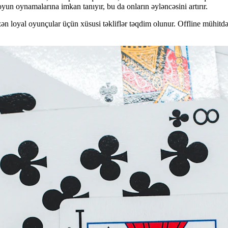
n oynamalarına imkan tanıyır, bu da onların əyləncəsini artırır.
ən loyal oyunçular üçün xüsusi təkliflər təqdim olunur. Offline mühitdə,