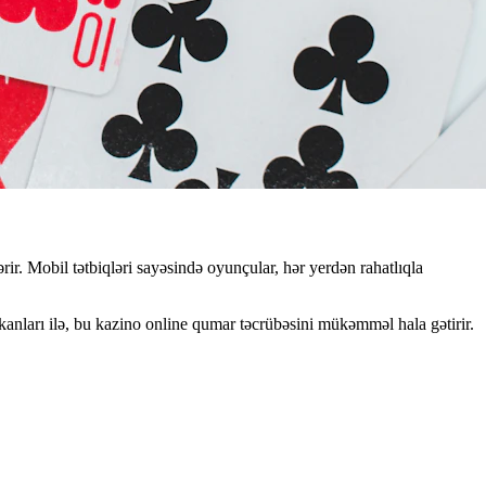
rir. Mobil tətbiqləri sayəsində oyunçular, hər yerdən rahatlıqla
kanları ilə, bu kazino online qumar təcrübəsini mükəmməl hala gətirir.