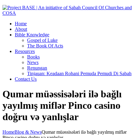
Home
About
Bible Knowledge
Gospel of Luke
The Book Of Acts
Resources
Books
News
Renungan
Tinjauan: Keadaan Rohani Pemuda Pemudi Di Sabah
Contact Us
Qumar müəssisələri ilə bağlı
yayılmış miflər Pinco casino
doğru və yanlışlar
Home
Blog & News
Qumar müəssisələri ilə bağlı yayılmış miflər
Pinco casino doğru və yanlışlar