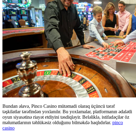
Bundan əlavə, Pinco Casino mütəmadi olaraq üçüncü tərəf
təşkilatlar tərəfindən yoxlanılır. Bu yoxlamalar, platformanın ədalətli
oyun siyasətinə riayət etdiyini təsdiqləyir. Beləliklə, istifadəçilər öz
məlumatlarının təhlükəsiz olduğunu bilməkdə haqlıdırlar.
pinco
casino