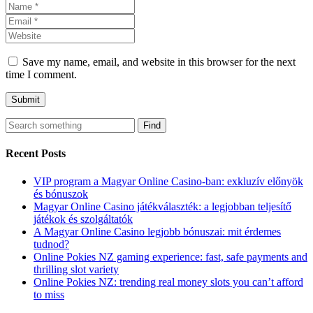
Save my name, email, and website in this browser for the next
time I comment.
Find
Recent Posts
VIP program a Magyar Online Casino-ban: exkluzív előnyök
és bónuszok
Magyar Online Casino játékválaszték: a legjobban teljesítő
játékok és szolgáltatók
A Magyar Online Casino legjobb bónuszai: mit érdemes
tudnod?
Online Pokies NZ gaming experience: fast, safe payments and
thrilling slot variety
Online Pokies NZ: trending real money slots you can’t afford
to miss