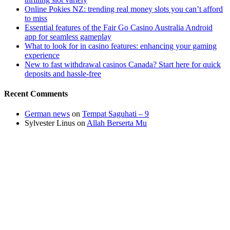
Online Pokies NZ: trending real money slots you can’t afford
to miss
Essential features of the Fair Go Casino Australia Android
app for seamless gameplay
What to look for in casino features: enhancing your gaming
experience
New to fast withdrawal casinos Canada? Start here for quick
deposits and hassle-free
Recent Comments
German news
on
Tempat Saguhati – 9
Sylvester Linus
on
Allah Berserta Mu