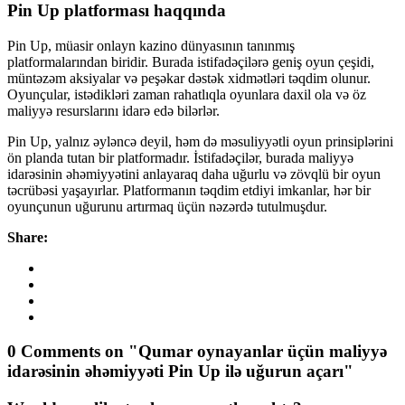
Pin Up platforması haqqında
Pin Up, müasir onlayn kazino dünyasının tanınmış
platformalarından biridir. Burada istifadəçilərə geniş oyun çeşidi,
müntəzəm aksiyalar və peşəkar dəstək xidmətləri təqdim olunur.
Oyunçular, istədikləri zaman rahatlıqla oyunlara daxil ola və öz
maliyyə resurslarını idarə edə bilərlər.
Pin Up, yalnız əyləncə deyil, həm də məsuliyyətli oyun prinsiplərini
ön planda tutan bir platformadır. İstifadəçilər, burada maliyyə
idarəsinin əhəmiyyətini anlayaraq daha uğurlu və zövqlü bir oyun
təcrübəsi yaşayırlar. Platformanın təqdim etdiyi imkanlar, hər bir
oyunçunun uğurunu artırmaq üçün nəzərdə tutulmuşdur.
Share:
0 Comments on "Qumar oynayanlar üçün maliyyə
idarəsinin əhəmiyyəti Pin Up ilə uğurun açarı"