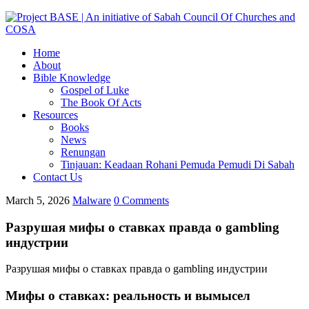
Home
About
Bible Knowledge
Gospel of Luke
The Book Of Acts
Resources
Books
News
Renungan
Tinjauan: Keadaan Rohani Pemuda Pemudi Di Sabah
Contact Us
March 5, 2026
Malware
0 Comments
Разрушая мифы о ставках правда о gambling
индустрии
Разрушая мифы о ставках правда о gambling индустрии
Мифы о ставках: реальность и вымысел