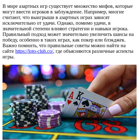
В мире азартных игр существует множество мифов, которые
могут ввести игроков в заблуждение. Например, многие
считают, что выигрыши в азартных играх зависят
исключительно от удачи. Однако, помимо удачи, в
значительной степени влияют стратегии и навыки игрока.
Правильный подход может значительно увеличить шансы на
победу, особенно в таких играх, как покер или блэкджек.
Важно помнить, что правильные советы можно найти на
сайте
https://loto-club.co/
, где объясняются различные аспекты
игры.