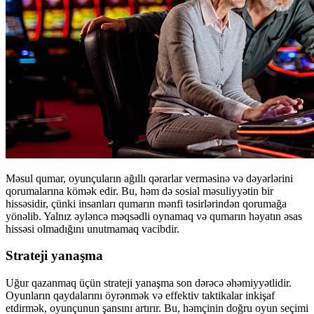
Məsul qumar, oyunçuların ağıllı qərarlar verməsinə və dəyərlərini
qorumalarına kömək edir. Bu, həm də sosial məsuliyyətin bir
hissəsidir, çünki insanları qumarın mənfi təsirlərindən qorumağa
yönəlib. Yalnız əyləncə məqsədli oynamaq və qumarın həyatın əsas
hissəsi olmadığını unutmamaq vacibdir.
Strateji yanaşma
Uğur qazanmaq üçün strateji yanaşma son dərəcə əhəmiyyətlidir.
Oyunların qaydalarını öyrənmək və effektiv taktikalar inkişaf
etdirmək, oyunçunun şansını artırır. Bu, həmçinin doğru oyun seçimi