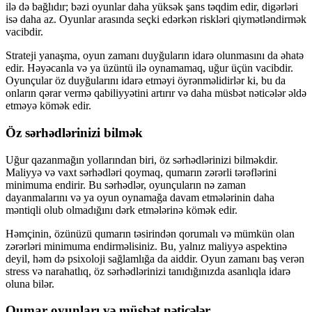
ilə də bağlıdır; bəzi oyunlar daha yüksək şans təqdim edir, digərləri
isə daha az. Oyunlar arasında seçki edərkən riskləri qiymətləndirmək
vacibdir.
Strateji yanaşma, oyun zamanı duyğuların idarə olunmasını da əhatə
edir. Həyəcanla və ya üzüntü ilə oynamamaq, uğur üçün vacibdir.
Oyunçular öz duyğularını idarə etməyi öyrənməlidirlər ki, bu da
onların qərar vermə qabiliyyətini artırır və daha müsbət nəticələr əldə
etməyə kömək edir.
Öz sərhədlərinizi bilmək
Uğur qazanmağın yollarından biri, öz sərhədlərinizi bilməkdir.
Maliyyə və vaxt sərhədləri qoymaq, qumarın zərərli tərəflərini
minimuma endirir. Bu sərhədlər, oyunçuların nə zaman
dayanmalarını və ya oyun oynamağa davam etmələrinin daha
məntiqli olub olmadığını dərk etmələrinə kömək edir.
Həmçinin, özünüzü qumarın təsirindən qorumalı və mümkün olan
zərərləri minimuma endirməlisiniz. Bu, yalnız maliyyə aspektinə
deyil, həm də psixoloji sağlamlığa da aiddir. Oyun zamanı baş verən
stress və narahatlıq, öz sərhədlərinizi tanıdığınızda asanlıqla idarə
oluna bilər.
Qumar oyunları və müsbət nəticələr