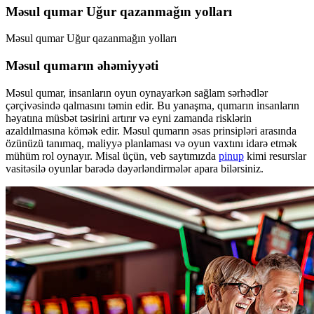
Məsul qumar Uğur qazanmağın yolları
Məsul qumar Uğur qazanmağın yolları
Məsul qumarın əhəmiyyəti
Məsul qumar, insanların oyun oynayarkən sağlam sərhədlər
çərçivəsində qalmasını təmin edir. Bu yanaşma, qumarın insanların
həyatına müsbət təsirini artırır və eyni zamanda risklərin
azaldılmasına kömək edir. Məsul qumarın əsas prinsipləri arasında
özünüzü tanımaq, maliyyə planlaması və oyun vaxtını idarə etmək
mühüm rol oynayır. Misal üçün, veb saytımızda
pinup
kimi resurslar
vasitəsilə oyunlar barədə dəyərləndirmələr apara bilərsiniz.