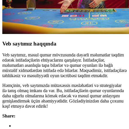
Veb saytımız haqqında
Veb saytımız, məsul qumar mövzusunda dəyərli məlumatlar təqdim
edərək istifadəçilərin ehtiyaclarını qarşılayır. İstifadəçilər,
məlumatları asanlıqla tapa bilərlər və qumar oyunları ilə bağlı
müxtəlif xidmətlərdən istifadə edə bilərlər. Məqsədimiz, istifadəçilərə
təhlükəsiz və məsuliyyətli oyun təcrübəsi təqdim etməkdir.
Həmçinin, veb saytımızda mütəxəssis məsləhətləri və strategiyalar
ilə tanış olmaq imkanı da var. Bu, istifadəçilərin qumar oyunlarında
daha uğurlu olmalarına kömək edəcək və məsul qumar anlayışını
genişləndirmək üçün əhəmiyyətlidir. Gözlədiyinizdən daha çoxunu
kəşf etməyə dəvət edirik!
Share: