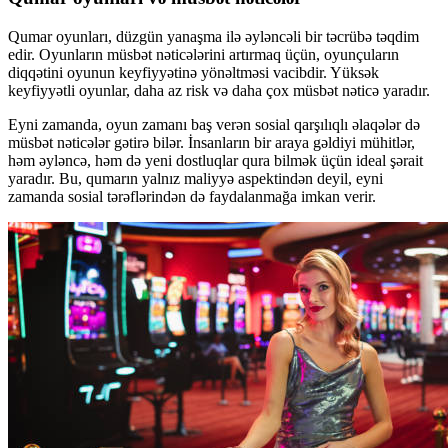
Qumar oyunları, düzgün yanaşma ilə əyləncəli bir təcrübə təqdim
edir. Oyunların müsbət nəticələrini artırmaq üçün, oyunçuların
diqqətini oyunun keyfiyyətinə yönəltməsi vacibdir. Yüksək
keyfiyyətli oyunlar, daha az risk və daha çox müsbət nəticə yaradır.
Eyni zamanda, oyun zamanı baş verən sosial qarşılıqlı əlaqələr də
müsbət nəticələr gətirə bilər. İnsanların bir araya gəldiyi mühitlər,
həm əyləncə, həm də yeni dostluqlar qura bilmək üçün ideal şərait
yaradır. Bu, qumarın yalnız maliyyə aspektindən deyil, eyni
zamanda sosial tərəflərindən də faydalanmağa imkan verir.