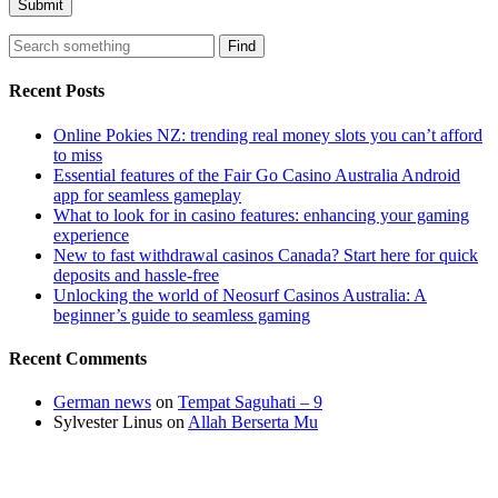
Find
Recent Posts
Online Pokies NZ: trending real money slots you can’t afford
to miss
Essential features of the Fair Go Casino Australia Android
app for seamless gameplay
What to look for in casino features: enhancing your gaming
experience
New to fast withdrawal casinos Canada? Start here for quick
deposits and hassle-free
Unlocking the world of Neosurf Casinos Australia: A
beginner’s guide to seamless gaming
Recent Comments
German news
on
Tempat Saguhati – 9
Sylvester Linus
on
Allah Berserta Mu