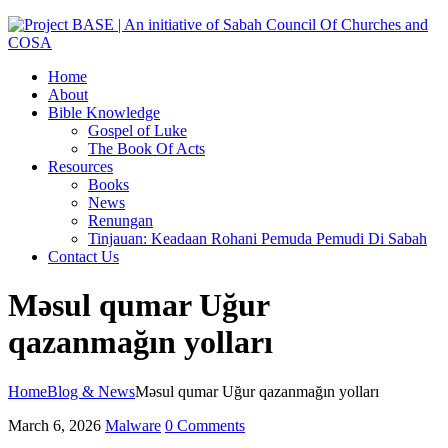
Home
About
Bible Knowledge
Gospel of Luke
The Book Of Acts
Resources
Books
News
Renungan
Tinjauan: Keadaan Rohani Pemuda Pemudi Di Sabah
Contact Us
Məsul qumar Uğur
qazanmağın yolları
Home
Blog & News
Məsul qumar Uğur qazanmağın yolları
March 6, 2026
Malware
0 Comments