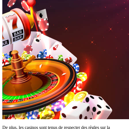
De plus, les casinos sont tenus de respecter des règles sur la