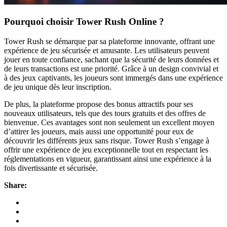
Pourquoi choisir Tower Rush Online ?
Tower Rush se démarque par sa plateforme innovante, offrant une
expérience de jeu sécurisée et amusante. Les utilisateurs peuvent
jouer en toute confiance, sachant que la sécurité de leurs données et
de leurs transactions est une priorité. Grâce à un design convivial et
à des jeux captivants, les joueurs sont immergés dans une expérience
de jeu unique dès leur inscription.
De plus, la plateforme propose des bonus attractifs pour ses
nouveaux utilisateurs, tels que des tours gratuits et des offres de
bienvenue. Ces avantages sont non seulement un excellent moyen
d’attirer les joueurs, mais aussi une opportunité pour eux de
découvrir les différents jeux sans risque. Tower Rush s’engage à
offrir une expérience de jeu exceptionnelle tout en respectant les
réglementations en vigueur, garantissant ainsi une expérience à la
fois divertissante et sécurisée.
Share: