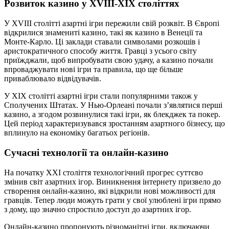
Розвиток казино у XVIII-XIX століттях
У XVIII столітті азартні ігри пережили свій розквіт. В Європі
відкрилися знамениті казино, такі як казино в Венеції та
Монте-Карло. Ці заклади ставали символами розкошів і
аристократичного способу життя. Гравці з усього світу
приїжджали, щоб випробувати свою удачу, а казино почали
впроваджувати нові ігри та правила, що ще більше
приваблювало відвідувачів.
У XIX столітті азартні ігри стали популярними також у
Сполучених Штатах. У Нью-Орлеані почали з’являтися перші
казино, а згодом розвинулися такі ігри, як блекджек та покер.
Цей період характеризувався зростанням азартного бізнесу, що
вплинуло на економіку багатьох регіонів.
Сучасні технології та онлайн-казино
На початку XXI століття технологічний прогрес суттєво
змінив світ азартних ігор. Виникнення інтернету призвело до
створення онлайн-казино, які відкрили нові можливості для
гравців. Тепер люди можуть грати у свої улюблені ігри прямо
з дому, що значно спростило доступ до азартних ігор.
Онлайн-казино пропонують різноманітні ігри, включаючи