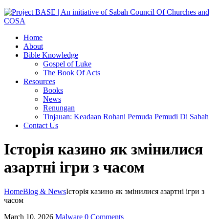
Home
About
Bible Knowledge
Gospel of Luke
The Book Of Acts
Resources
Books
News
Renungan
Tinjauan: Keadaan Rohani Pemuda Pemudi Di Sabah
Contact Us
Історія казино як змінилися
азартні ігри з часом
Home
Blog & News
Історія казино як змінилися азартні ігри з
часом
March 10, 2026
Malware
0 Comments