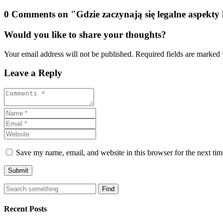
0 Comments on "Gdzie zaczynają się legalne aspekty
Would you like to share your thoughts?
Your email address will not be published. Required fields are marked 
Leave a Reply
Save my name, email, and website in this browser for the next ti
Find
Recent Posts