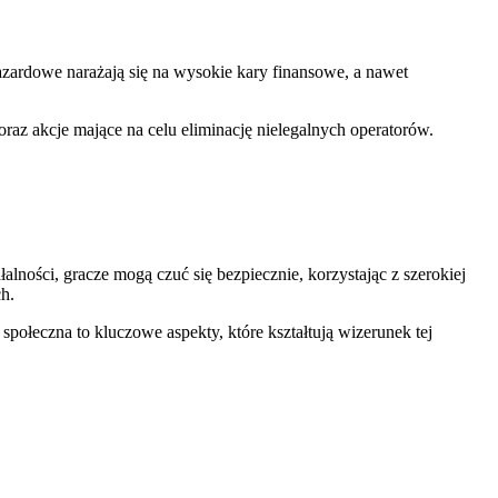
ardowe narażają się na wysokie kary finansowe, a nawet
raz akcje mające na celu eliminację nielegalnych operatorów.
ności, gracze mogą czuć się bezpiecznie, korzystając z szerokiej
h.
połeczna to kluczowe aspekty, które kształtują wizerunek tej