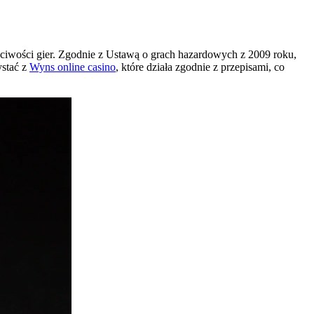
ciwości gier. Zgodnie z Ustawą o grach hazardowych z 2009 roku,
ystać z
Wyns online casino
, które działa zgodnie z przepisami, co