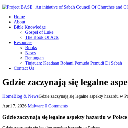
Home
About
Bible Knowledge
Gospel of Luke
The Book Of Acts
Resources
Books
News
Renungan
Tinjauan: Keadaan Rohani Pemuda Pemudi Di Sabah
Contact Us
Gdzie zaczynają się legalne asp
Home
Blog & News
Gdzie zaczynają się legalne aspekty hazardu w P
April 7, 2026
Malware
0 Comments
Gdzie zaczynają się legalne aspekty hazardu w Polsce
Gdzie zaczynają się legalne aspekty hazardu w Polsce