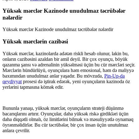
Yüksək mərclər Kazinode unudulmaz təcrübələr
nələrdir
Yüksək mərclər Kazinode unudulmaz təcrübələr nələrdir
Yüksək mərclərin cazibəsi
Yüksək mərclər, kazinolarda adətən riskli hesab olunur, lakin bu,
onların cazibəsini azaldan bir amil deyil. Bir çox oyunçu, böyük
qazanma şansı və adrenalinin yüksəlməsi üçün bu cür mərcləri seçir.
Mərclərin hündürlüyü, oyunçulara həm emosional, həm də maliyyə
baxımından unudulmaz anlar yaşadır. Bu mövzuda,
Pin-Up-da
qeydiyyat
prosesi də iştirak edərək, yeni oyunçuların kazinoda öz
yerlərini tapmasına kömək edir.
Bununla yanaşı, yüksək mərclər, oyunçuların strateji düşünmə
bacarıqlarını artırır. Oyunçular, daha yüksək riskə girdikləri üçün
daha diqqətli olmalı, öz limitlərini bilmək və məsuliyyətlə oynamaq
öyrənməlidirlər. Bu cür təcrübələr, bir çox insan üçün unutulmaz
anlara çevrilir.